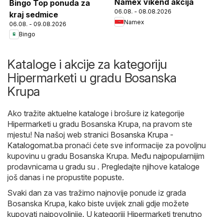
Namex vikend akcija
Bingo Top ponuda za
06.08. - 08.08.2026
kraj sedmice
Namex
06.08. - 09.08.2026
Bingo
Kataloge i akcije za kategoriju
Hipermarketi u gradu Bosanska
Krupa
Ako tražite aktuelne kataloge i brošure iz kategorije
Hipermarketi u gradu Bosanska Krupa, na pravom ste
mjestu! Na našoj web stranici
Bosanska Krupa -
Katalogomat.ba
pronaći ćete sve informacije za povoljnu
kupovinu u gradu Bosanska Krupa. Među najpopularnijim
prodavnicama u gradu su . Pregledajte njihove kataloge
još danas i ne propustite popuste.
Svaki dan za vas tražimo najnovije ponude iz grada
Bosanska Krupa, kako biste uvijek znali gdje možete
kupovati najpovoljnije. U kategoriji Hipermarketi trenutno