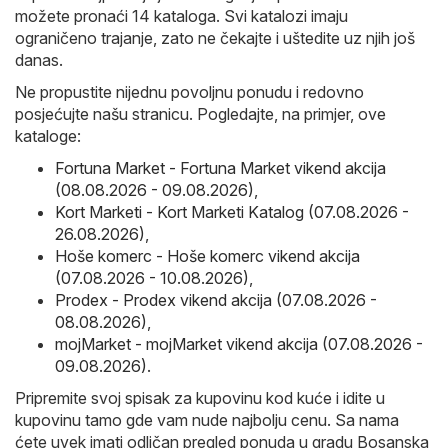
možete pronaći 14 kataloga. Svi katalozi imaju
ograničeno trajanje, zato ne čekajte i uštedite uz njih još
danas.
Ne propustite nijednu povoljnu ponudu i redovno
posjećujte našu stranicu. Pogledajte, na primjer, ove
kataloge:
Fortuna Market - Fortuna Market vikend akcija
(08.08.2026 - 09.08.2026)
,
Kort Marketi - Kort Marketi Katalog (07.08.2026 -
26.08.2026)
,
Hoše komerc - Hoše komerc vikend akcija
(07.08.2026 - 10.08.2026)
,
Prodex - Prodex vikend akcija (07.08.2026 -
08.08.2026)
,
mojMarket - mojMarket vikend akcija (07.08.2026 -
09.08.2026)
.
Pripremite svoj spisak za kupovinu kod kuće i idite u
kupovinu tamo gde vam nude najbolju cenu. Sa nama
ćete uvek imati odličan pregled ponuda u gradu Bosanska