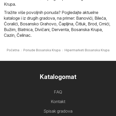
Krupa.
Tražite više povoljnih ponuda? Pogledajte aktuelne
kataloge i iz drugih gradova, na primer:
Banovići
,
Bileća
,
Ćoralići
,
Bosansko Grahovo
,
Čapljina
,
Čitluk
,
Brod
,
Crnići
,
Bužim
,
Blatnica
,
Divičani
,
Derventa
,
Bosanska Krupa
,
Cazin
,
Čelinac
.
Početna
Ponude Bosanska Krupa
Hipermarketi Bosanska Krupa
Katalogomat
FAQ
Kontakt
Spisak gradova