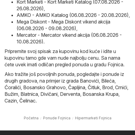
Kort Marketi - Kort Marketi Katalog (07.08.2026 -
26.08.2026)
,
AMKO - AMKO Katalog (06.08.2026 - 20.08.2026)
,
Mega Diskont - Mega Diskont vikend akcija
(06.08.2026 - 09.08.2026)
,
Mercator - Mercator vikend akcija (06.08.2026 -
10.08.2026)
.
Pripremite svoj spisak za kupovinu kod kuće i idite u
kupovinu tamo gde vam nude najbolju cenu. Sa nama
ćete uvek imati odličan pregled ponuda u gradu Fojnica.
Ako tražite još povoljnih ponuda, pogledajte i ponude iz
drugih gradova, na primjer iz grada
Banovići
,
Bileća
,
Ćoralići
,
Bosansko Grahovo
,
Čapljina
,
Čitluk
,
Brod
,
Crnići
,
Bužim
,
Blatnica
,
Divičani
,
Derventa
,
Bosanska Krupa
,
Cazin
,
Čelinac
.
Početna
Ponude Fojnica
Hipermarketi Fojnica