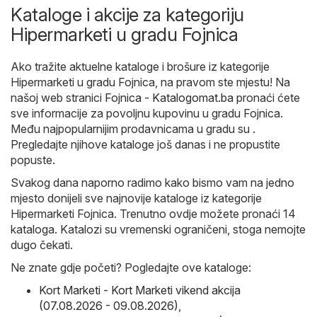
Kataloge i akcije za kategoriju
Hipermarketi u gradu Fojnica
Ako tražite aktuelne kataloge i brošure iz kategorije
Hipermarketi u gradu Fojnica, na pravom ste mjestu! Na
našoj web stranici
Fojnica - Katalogomat.ba
pronaći ćete
sve informacije za povoljnu kupovinu u gradu Fojnica.
Među najpopularnijim prodavnicama u gradu su .
Pregledajte njihove kataloge još danas i ne propustite
popuste.
Svakog dana naporno radimo kako bismo vam na jedno
mjesto donijeli sve najnovije kataloge iz kategorije
Hipermarketi Fojnica. Trenutno ovdje možete pronaći 14
kataloga. Katalozi su vremenski ograničeni, stoga nemojte
dugo čekati.
Ne znate gdje početi? Pogledajte ove kataloge:
Kort Marketi - Kort Marketi vikend akcija
(07.08.2026 - 09.08.2026)
,