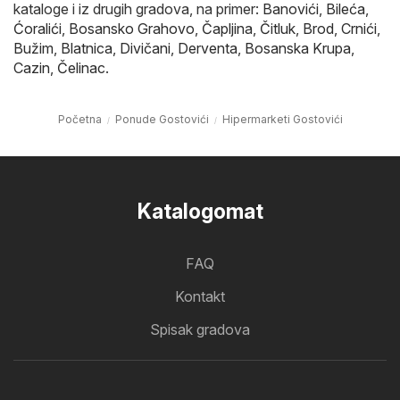
kataloge i iz drugih gradova, na primer:
Banovići
,
Bileća
,
Ćoralići
,
Bosansko Grahovo
,
Čapljina
,
Čitluk
,
Brod
,
Crnići
,
Bužim
,
Blatnica
,
Divičani
,
Derventa
,
Bosanska Krupa
,
Cazin
,
Čelinac
.
Početna
Ponude Gostovići
Hipermarketi Gostovići
Katalogomat
FAQ
Kontakt
Spisak gradova