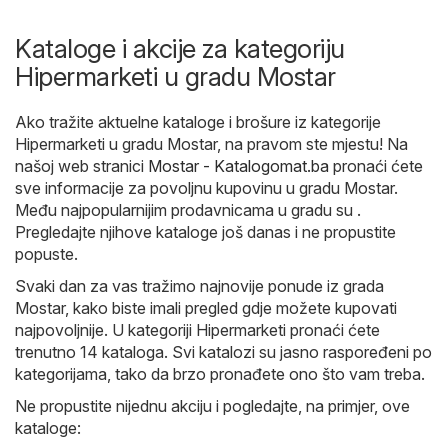
Kataloge i akcije za kategoriju
Hipermarketi u gradu Mostar
Ako tražite aktuelne kataloge i brošure iz kategorije
Hipermarketi u gradu Mostar, na pravom ste mjestu! Na
našoj web stranici
Mostar - Katalogomat.ba
pronaći ćete
sve informacije za povoljnu kupovinu u gradu Mostar.
Među najpopularnijim prodavnicama u gradu su .
Pregledajte njihove kataloge još danas i ne propustite
popuste.
Svaki dan za vas tražimo najnovije ponude iz grada
Mostar, kako biste imali pregled gdje možete kupovati
najpovoljnije. U kategoriji Hipermarketi pronaći ćete
trenutno 14 kataloga. Svi katalozi su jasno raspoređeni po
kategorijama, tako da brzo pronađete ono što vam treba.
Ne propustite nijednu akciju i pogledajte, na primjer, ove
kataloge: