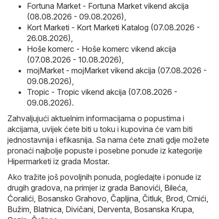
Fortuna Market - Fortuna Market vikend akcija
(08.08.2026 - 09.08.2026)
,
Kort Marketi - Kort Marketi Katalog (07.08.2026 -
26.08.2026)
,
Hoše komerc - Hoše komerc vikend akcija
(07.08.2026 - 10.08.2026)
,
mojMarket - mojMarket vikend akcija (07.08.2026 -
09.08.2026)
,
Tropic - Tropic vikend akcija (07.08.2026 -
09.08.2026)
.
Zahvaljujući aktuelnim informacijama o popustima i
akcijama, uvijek ćete biti u toku i kupovina će vam biti
jednostavnija i efikasnija. Sa nama ćete znati gdje možete
pronaći najbolje popuste i posebne ponude iz kategorije
Hipermarketi iz grada Mostar.
Ako tražite još povoljnih ponuda, pogledajte i ponude iz
drugih gradova, na primjer iz grada
Banovići
,
Bileća
,
Ćoralići
,
Bosansko Grahovo
,
Čapljina
,
Čitluk
,
Brod
,
Crnići
,
Bužim
,
Blatnica
,
Divičani
,
Derventa
,
Bosanska Krupa
,