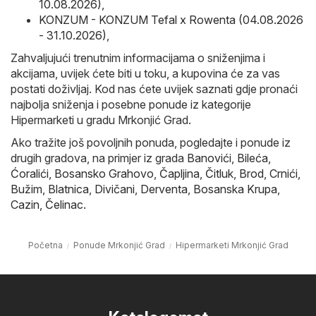
10.08.2026)
,
KONZUM - KONZUM Tefal x Rowenta (04.08.2026
- 31.10.2026)
,
Zahvaljujući trenutnim informacijama o sniženjima i
akcijama, uvijek ćete biti u toku, a kupovina će za vas
postati doživljaj. Kod nas ćete uvijek saznati gdje pronaći
najbolja sniženja i posebne ponude iz kategorije
Hipermarketi u gradu Mrkonjić Grad.
Ako tražite još povoljnih ponuda, pogledajte i ponude iz
drugih gradova, na primjer iz grada
Banovići
,
Bileća
,
Ćoralići
,
Bosansko Grahovo
,
Čapljina
,
Čitluk
,
Brod
,
Crnići
,
Bužim
,
Blatnica
,
Divičani
,
Derventa
,
Bosanska Krupa
,
Cazin
,
Čelinac
.
Početna
Ponude Mrkonjić Grad
Hipermarketi Mrkonjić Grad