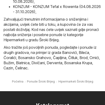
10.08.2026)
,
KONZUM - KONZUM Tefal x Rowenta (04.08.2026
- 31.10.2026)
,
Zahvaljujući trenutnim informacijama o sniženjima i
akcijama, uvijek ćete biti u toku, a kupovina će za vas
postati doživljaj. Kod nas ćete uvijek saznati gdje pronaći
najbolja sniženja i posebne ponude iz kategorije
Hipermarketi u gradu Široki Brijeg.
Ako tražite još povoljnih ponuda, pogledajte i ponude iz
drugih gradova, na primjer iz grada
Banovići
,
Bileća
,
Ćoralići
,
Bosansko Grahovo
,
Čapljina
,
Čitluk
,
Brod
,
Crnići
,
Bužim
,
Blatnica
,
Divičani
,
Derventa
,
Bosanska Krupa
,
Cazin
,
Čelinac
.
Početna
Ponude Široki Brijeg
Hipermarketi Široki Brijeg