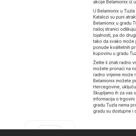
akcije Belamionix iz 
U Belamionix u Tuzla
Katalozi su puni atrak
Belamionix u gradu Tu
našoj stranici odliku
lojalnosti, pa do dru
tako da svako može pr
ponude kvalitetnih p
kupovinu u gradu Tuz
Želite li znati radno
možete pronaći na naš
radno vrijeme može r
Belamionix možete pr
Hercegovine, uključuj
Skupljamo ih za vas 
informacija o trgovin
gradu Tuzla nema prod
gradu su dostupne i 