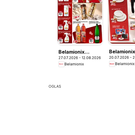
Belamionix
Belamionix
20.07.2026 - 
27.07.2026 - 12.08.2026
ponuda
katalog
Belamionix
Belamionix
OGLAS