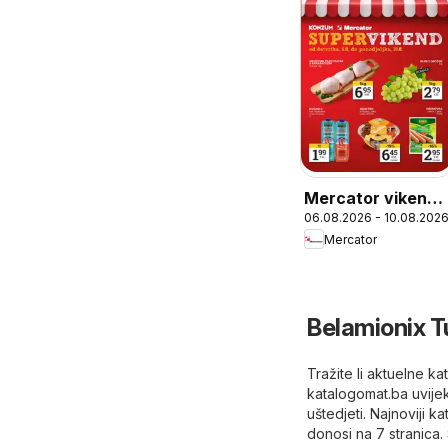
Mercator vikend
06.08.2026 - 10.08.202
akcija
Mercator
Belamionix T
Tražite li aktuelne k
katalogomat.ba uvijek
uštedjeti. Najnoviji 
donosi na 7 stranica.