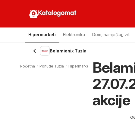
Katalogomat
Hipermarketi
Elektronika
Dom, namještaj, vrt
Belamionix Tuzla
Belami
Početna
Ponude Tuzla
Hipermarketi Tuzla
Belamionix Tuzl
27.07.
akcije
O