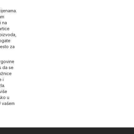
cijenama.
vam
i na
rtice
roizvoda,
bogate
jesto za
trgovine
s da se
užnice
 i
la.
više
Ako u
 U vašem