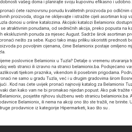
udobnosti vašeg doma i planirajte svoju kupovinu efikasno i udobno.
 pronaći ćete raznovrsnu ponudu kvalitetnih proizvoda po odličnim 
tivnih proizvoda, stoga ne oklijevajte i istražite cijeli asortiman koji 
zla donosi u online katalozima. Akcijski katalozi Belamionix dostupn
ju se atraktivnim ponudama, od sedmičnih akcija, preko popusta na ka
gih ekskluzivnih ponuda za mjesec August. Sadrže širok asortiman p
onaći nešto za sebe. Kupci tako imaju priliku iskoristiti prednosti 
roizvoda po povoljnim cijenama, čime Belamionix postaje omiljeno m
la.
 vrijeme poslovnice Belamionix u Tuzla? Detalje o vremenu otvaranja 
oj web stranici ili izravno na stranici
belamionix.ba
. Podsjećamo va
azlikovati tijekom praznika, vikendom ili posebnim prigodama. Podr
onaći ne samo u gradu Tuzla, već i u drugim gradovima širom Bosne
ući . Kod nas ćete uvijek pronaći najnoviji katalog za Belamionix Tuz
svaki dan kako vam ne bi promakao nijedan popust. Ako pak tražite 
i Belamionix, posjetite njihovu službenu web stranicu
belamionix.ba
. 
avnice Belamionix, ili nema na akciji ono što ste tražili, ne brinite.
druge prodavnice iz kategorije
Hipermarketi
, kao što su .