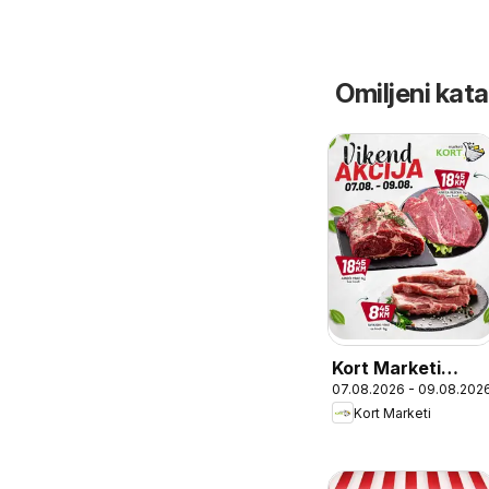
Omiljeni katal
Kort Marketi
07.08.2026 - 09.08.202
vikend akcija
Kort Marketi