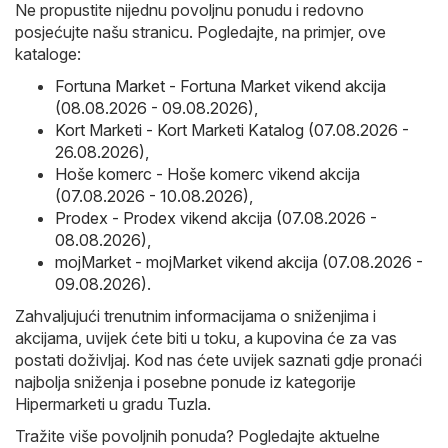
Ne propustite nijednu povoljnu ponudu i redovno
posjećujte našu stranicu. Pogledajte, na primjer, ove
kataloge:
Fortuna Market - Fortuna Market vikend akcija
(08.08.2026 - 09.08.2026)
,
Kort Marketi - Kort Marketi Katalog (07.08.2026 -
26.08.2026)
,
Hoše komerc - Hoše komerc vikend akcija
(07.08.2026 - 10.08.2026)
,
Prodex - Prodex vikend akcija (07.08.2026 -
08.08.2026)
,
mojMarket - mojMarket vikend akcija (07.08.2026 -
09.08.2026)
.
Zahvaljujući trenutnim informacijama o sniženjima i
akcijama, uvijek ćete biti u toku, a kupovina će za vas
postati doživljaj. Kod nas ćete uvijek saznati gdje pronaći
najbolja sniženja i posebne ponude iz kategorije
Hipermarketi u gradu Tuzla.
Tražite više povoljnih ponuda? Pogledajte aktuelne