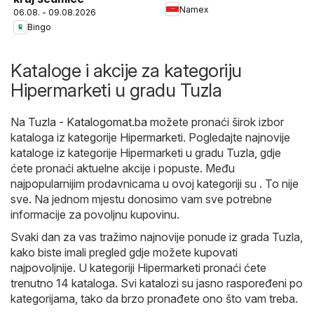
Namex
06.08. - 09.08.2026
Bingo
Kataloge i akcije za kategoriju
Hipermarketi u gradu Tuzla
Na
Tuzla - Katalogomat.ba
možete pronaći širok izbor
kataloga iz kategorije
Hipermarketi
. Pogledajte najnovije
kataloge iz kategorije Hipermarketi u gradu Tuzla, gdje
ćete pronaći aktuelne akcije i popuste. Među
najpopularnijim prodavnicama u ovoj kategoriji su . To nije
sve. Na jednom mjestu donosimo vam sve potrebne
informacije za povoljnu kupovinu.
Svaki dan za vas tražimo najnovije ponude iz grada Tuzla,
kako biste imali pregled gdje možete kupovati
najpovoljnije. U kategoriji Hipermarketi pronaći ćete
trenutno 14 kataloga. Svi katalozi su jasno raspoređeni po
kategorijama, tako da brzo pronađete ono što vam treba.