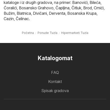
kataloge i iz drugih gradova, na primer:
Banovići
,
Bileća
,
Ćoralići
,
Bosansko Grahovo
,
Čapljina
,
Čitluk
,
Brod
,
Crnići
,
Bužim
,
Blatnica
,
Divičani
,
Derventa
,
Bosanska Krupa
,
Cazin
,
Čelinac
.
Početna
Ponude Tuzla
Hipermarketi Tuzla
Katalogomat
FAQ
Kontakt
Spisak gradova