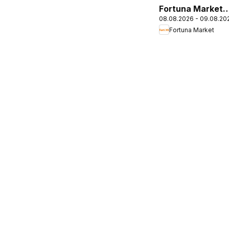
Fortuna Market
08.08.2026 - 09.08.20
vikend akcija
Fortuna Market