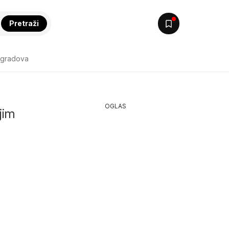
Pretraži
 gradova
OGLAS
jim