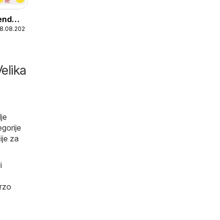
end
08.08.2026
elika
je
gorije
ije za
i
brzo