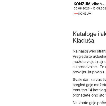
KONZUM vikend
06.08.2026 - 10.08.20
akcija
KONZUM
Kataloge i a
Kladuša
Na našoj web stranic
Pregledajte aktuelne
možete vidjeti najn
su prodavnice . To 
povoljnu kupovinu.
Svaki dan za vas tr
pregled gdje možete
trenutno 14 katalog
pronađete ono što 
Ne znate gdje počet