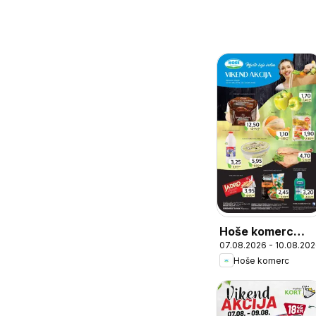
Hoše komerc
07.08.2026 - 10.08.20
vikend akcija
Hoše komerc