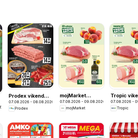
mojMarket
Tropic vik
Prodex vikend
07.08.2026 - 09.08.2026
07.08.2026 - 
07.08.2026 - 08.08.2026
vikend akcija
akcija
akcija
26
mojMarket
Tropic
Prodex