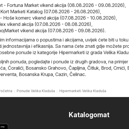
t - Fortuna Market vikend akcija (08.08.2026 - 09.08.2026)
,
- Kort Marketi Katalog (07.08.2026 - 26.08.2026)
,
 Hoše komerc vikend akcija (07.08.2026 - 10.08.2026)
,
ex vikend akcija (07.08.2026 - 08.08.2026)
,
ojMarket vikend akcija (07.08.2026 - 09.08.2026)
.
im informacijama o popustima i akcijama, uvijek ćete biti u toku 
i jednostavnija i efikasnija. Sa nama ćete znati gdje možete pr
posebne ponude iz kategorije Hipermarketi iz grada Velika Kladu
ljnih ponuda, pogledajte i ponude iz drugih gradova, na primjer 
eća
,
Ćoralići
,
Bosansko Grahovo
,
Čapljina
,
Čitluk
,
Brod
,
Crnići
,
erventa
,
Bosanska Krupa
,
Cazin
,
Čelinac
.
Početna
Ponude Velika Kladuša
Hipermarketi Velika Kladuša
Katalogomat