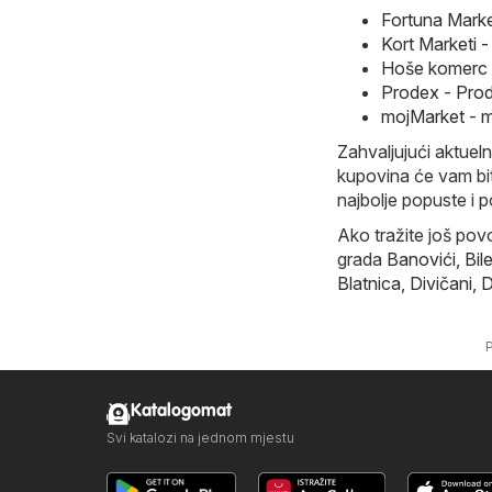
Fortuna Marke
Kort Marketi 
Hoše komerc -
Prodex - Prod
mojMarket - m
Zahvaljujući aktueln
kupovina će vam bit
najbolje popuste i 
Ako tražite još povo
grada
Banovići
,
Bil
Blatnica
,
Divičani
,
D
Katalogomat
Svi katalozi na jednom mjestu