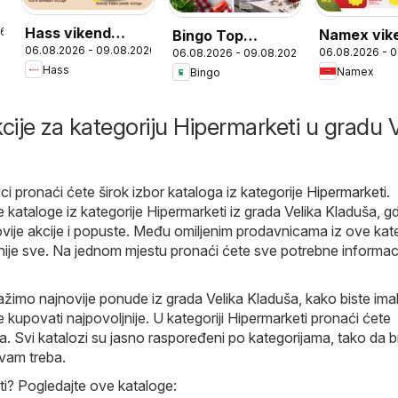
Hass vikend
26
Namex vik
Bingo Top
06.08.2026 - 09.08.2026
06.08.2026 - 
akcija
06.08.2026 - 09.08.2026
akcija
ponuda za kraj
Hass
Namex
Bingo
sedmice
kcije za kategoriju Hipermarketi u gradu V
i pronaći ćete širok izbor kataloga iz kategorije
Hipermarketi
.
 kataloge iz kategorije Hipermarketi iz grada Velika Kladuša, gd
ovije akcije i popuste. Među omiljenim prodavnicama iz ove kate
nije sve. Na jednom mjestu pronaći ćete sve potrebne informac
ažimo najnovije ponude iz grada Velika Kladuša, kako biste imal
 kupovati najpovoljnije. U kategoriji Hipermarketi pronaći ćete
a. Svi katalozi su jasno raspoređeni po kategorijama, tako da 
vam treba.
i? Pogledajte ove kataloge: