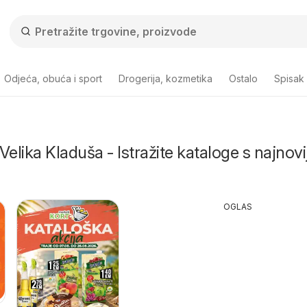
Odjeća, obuća i sport
Drogerija, kozmetika
Ostalo
Spisak
Velika Kladuša - Istražite kataloge s najnovi
OGLAS