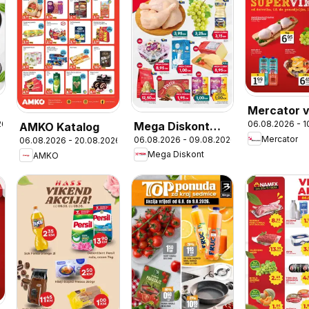
Mercator v
26
06.08.2026 - 1
Mega Diskont
AMKO Katalog
akcija
Mercator
06.08.2026 - 09.08.2026
06.08.2026 - 20.08.2026
vikend akcija
Mega Diskont
AMKO