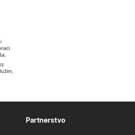
i
onaći
ša.
iz
Bužim
,
Partnerstvo