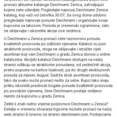
pronaći aktuelne kataloge Deichmann Zenica, zahvaljujući
kojima ćete uštedjeti. Pogledajte najnoviji Deichmann Zenica
katalog, koji važi od četvrtka 30.07.. Sa svog doma udobno
pregledajte najnovije ponude Deichmann i organizujte svoje
kupovine sa lakoćom. Ponuda je vremenski ograničena, zato
ne oklijevajte i iskoristite akcije ove sedmice.
U Deichmann u Zenica pronaći ćete raznovrsnu ponudu
kvalitetnih proizvoda po odličnim cijenama. Katalozi su puni
atraktivnih proizvoda, stoga ne oklijevajte i istražite cijeli
asortiman koji vam Deichmann u gradu Zenica donosi u online
katalozima. Akcijski katalozi Deichmann dostupni na našoj
stranici odlikuju se atraktivnim ponudama, od sedmičnih akcija,
preko popusta na kartice lojalnosti, pa do drugih ekskluzivnih
ponuda za mjesec August. Sadrže širok asortiman proizvoda,
tako da svako može pronaći nešto za sebe. Kupci tako imaju
priliku iskoristiti prednosti bogate ponude kvalitetnih proizvoda
po povoljnim cijenama, čime Deichmann postaje omiljeno
mjesto za kupovinu u gradu Zenica.
Želite li znati radno vrijeme poslovnice Deichmann u Zenica?
Detalje o vremenu otvaranja trgovine možete pronaći na našoj
web stranici ili izravno na stranici
deichmann.com
. Podsjećamo