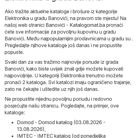
Ako tražite aktuelne kataloge i brošure iz kategorije
Elektronika u gradu Banovići, na pravom ste mjestu! Na
našoj web stranici
Banovići - Katalogomat.ba
pronaći
ćete sve informacije za povoljnu kupovinu u gradu
Banovići. Među najpopularnijim prodavnicama u gradu su .
Pregledajte njihove kataloge još danas i ne propustite
popuste.
Svaki dan za vas tražimo najnovije ponude iz grada
Banovići, kako biste uvijek znali gdje možete kupovati
najpovoljnije. U kategoriji Elektronika trenutno možete
pronaći 2 kataloga. Svi katalozi imaju ograničeno trajanje,
zato ne čekajte i uštedite uz njih još danas.
Ne propustite nijednu povoljnu ponudu i redovno
posjećujte našu stranicu. Pogledajte, na primjer, ove
kataloge:
Domod - Domod katalog (03.08.2026 -
13.08.2026)
,
IMTEC - IMTEC katalog (od ponedjeljka