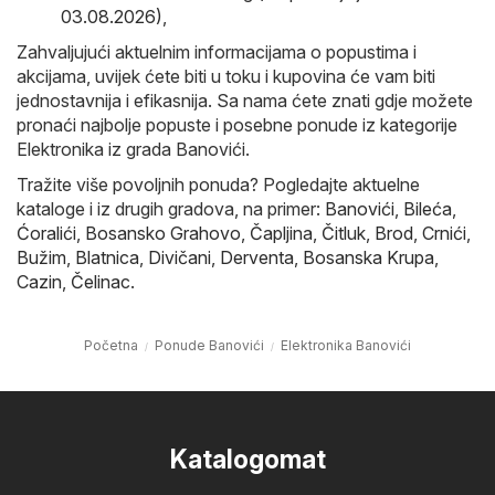
03.08.2026)
,
Zahvaljujući aktuelnim informacijama o popustima i
akcijama, uvijek ćete biti u toku i kupovina će vam biti
jednostavnija i efikasnija. Sa nama ćete znati gdje možete
pronaći najbolje popuste i posebne ponude iz kategorije
Elektronika iz grada Banovići.
Tražite više povoljnih ponuda? Pogledajte aktuelne
kataloge i iz drugih gradova, na primer:
Banovići
,
Bileća
,
Ćoralići
,
Bosansko Grahovo
,
Čapljina
,
Čitluk
,
Brod
,
Crnići
,
Bužim
,
Blatnica
,
Divičani
,
Derventa
,
Bosanska Krupa
,
Cazin
,
Čelinac
.
Početna
Ponude Banovići
Elektronika Banovići
Katalogomat