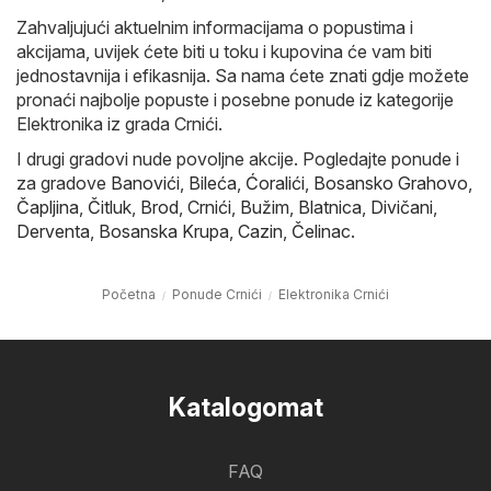
Zahvaljujući aktuelnim informacijama o popustima i
akcijama, uvijek ćete biti u toku i kupovina će vam biti
jednostavnija i efikasnija. Sa nama ćete znati gdje možete
pronaći najbolje popuste i posebne ponude iz kategorije
Elektronika iz grada Crnići.
I drugi gradovi nude povoljne akcije. Pogledajte ponude i
za gradove
Banovići
,
Bileća
,
Ćoralići
,
Bosansko Grahovo
,
Čapljina
,
Čitluk
,
Brod
,
Crnići
,
Bužim
,
Blatnica
,
Divičani
,
Derventa
,
Bosanska Krupa
,
Cazin
,
Čelinac
.
Početna
Ponude Crnići
Elektronika Crnići
Katalogomat
FAQ