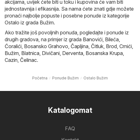
akcijama, uvijek ćete biti u toku i kupovina će vam biti
jednostavnija i efikasnija. Sa nama ćete znati gdje možete
pronaći najbolje popuste i posebne ponude iz kategorije
Ostalo iz grada Bužim.
Ako tražite još povoljnih ponuda, pogledajte i ponude iz
drugih gradova, na primjer iz grada
Banovići
,
Bileća
,
Ćoralići
,
Bosansko Grahovo
,
Čapljina
,
Čitluk
,
Brod
,
Crnići
,
Bužim
,
Blatnica
,
Divičani
,
Derventa
,
Bosanska Krupa
,
Cazin
,
Čelinac
.
Početna
Ponude Bužim
Ostalo Bužim
Katalogomat
FAQ
Kontakt