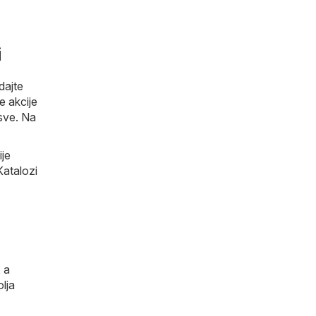
i
dajte
e akcije
 sve. Na
je
Katalozi
, a
lja