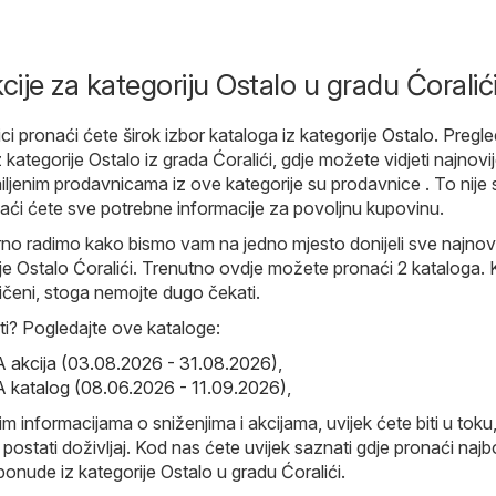
cije za kategoriju Ostalo u gradu Ćoralić
i pronaći ćete širok izbor kataloga iz kategorije
Ostalo
. Pregle
 kategorije Ostalo iz grada Ćoralići, gdje možete vidjeti najnovij
ljenim prodavnicama iz ove kategorije su prodavnice . To nije
aći ćete sve potrebne informacije za povoljnu kupovinu.
o radimo kako bismo vam na jedno mjesto donijeli sve najnovi
ije Ostalo Ćoralići. Trenutno ovdje možete pronaći 2 kataloga. 
čeni, stoga nemojte dugo čekati.
i? Pogledajte ove kataloge:
akcija (03.08.2026 - 31.08.2026)
,
katalog (08.06.2026 - 11.09.2026)
,
im informacijama o sniženjima i akcijama, uvijek ćete biti u toku
ostati doživljaj. Kod nas ćete uvijek saznati gdje pronaći najbo
ponude iz kategorije Ostalo u gradu Ćoralići.