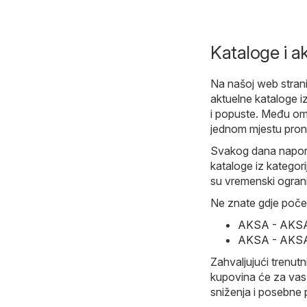
Kataloge i ak
Na našoj web stranic
aktuelne kataloge iz
i popuste. Među omi
jednom mjestu pron
Svakog dana naporn
kataloge iz kategor
su vremenski ograni
Ne znate gdje počet
AKSA - AKSA 
AKSA - AKSA 
Zahvaljujući trenutn
kupovina će za vas p
sniženja i posebne 