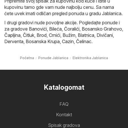
Pripremite svoj spisak za kupovinu kod kuće i idite u
kupovinu tamo gde vam nude najbolju cenu. Sa nama
ćete uvek imati odličan pregled ponuda u gradu Jablanica.
I drugi gradovi nude povoljne akcije. Pogledajte ponude i
za gradove
Banovići
,
Bileća
,
Ćoralići
,
Bosansko Grahovo
,
Čapljina
,
Čitluk
,
Brod
,
Crnići
,
Bužim
,
Blatnica
,
Divičani
,
Derventa
,
Bosanska Krupa
,
Cazin
,
Čelinac
.
Početna
Ponude Jablanica
Elektronika Jablanica
Katalogomat
FAQ
Kontakt
Spisak gradova