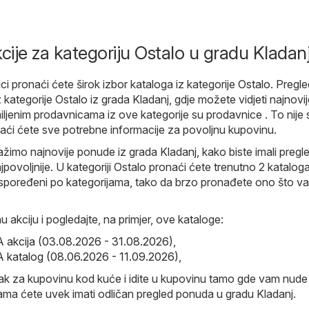
kcije za kategoriju Ostalo u gradu Kladan
i pronaći ćete širok izbor kataloga iz kategorije
Ostalo
. Pregle
 kategorije Ostalo iz grada Kladanj, gdje možete vidjeti najnovij
ljenim prodavnicama iz ove kategorije su prodavnice . To nije
aći ćete sve potrebne informacije za povoljnu kupovinu.
ažimo najnovije ponude iz grada Kladanj, kako biste imali pregl
povoljnije. U kategoriji Ostalo pronaći ćete trenutno 2 kataloga
raspoređeni po kategorijama, tako da brzo pronađete ono što v
u akciju i pogledajte, na primjer, ove kataloge:
akcija (03.08.2026 - 31.08.2026)
,
katalog (08.06.2026 - 11.09.2026)
,
sak za kupovinu kod kuće i idite u kupovinu tamo gde vam nude
ama ćete uvek imati odličan pregled ponuda u gradu Kladanj.