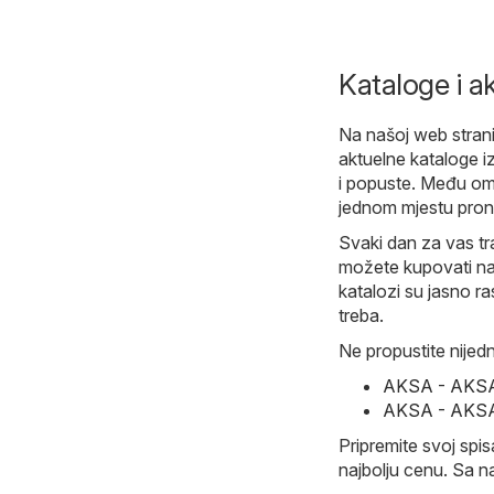
Kataloge i a
Na našoj web stranic
aktuelne kataloge iz
i popuste. Među omi
jednom mjestu pron
Svaki dan za vas tr
možete kupovati naj
katalozi su jasno 
treba.
Ne propustite nijedn
AKSA - AKSA 
AKSA - AKSA 
Pripremite svoj spi
najbolju cenu. Sa n