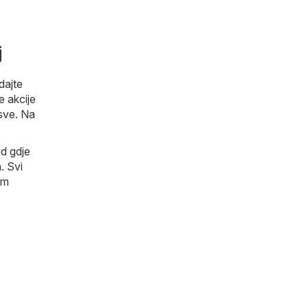
j
dajte
e akcije
 sve. Na
ed gdje
. Svi
am