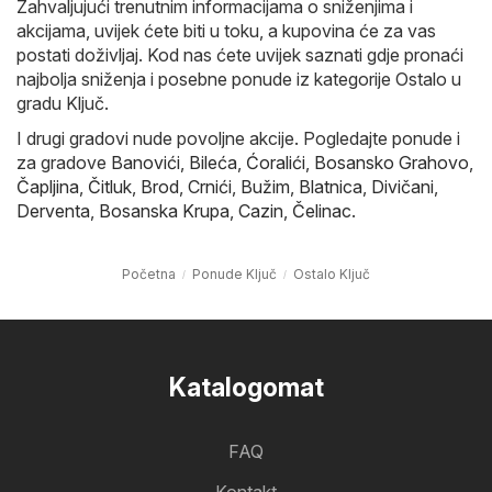
Zahvaljujući trenutnim informacijama o sniženjima i
akcijama, uvijek ćete biti u toku, a kupovina će za vas
postati doživljaj. Kod nas ćete uvijek saznati gdje pronaći
najbolja sniženja i posebne ponude iz kategorije Ostalo u
gradu Ključ.
I drugi gradovi nude povoljne akcije. Pogledajte ponude i
za gradove
Banovići
,
Bileća
,
Ćoralići
,
Bosansko Grahovo
,
Čapljina
,
Čitluk
,
Brod
,
Crnići
,
Bužim
,
Blatnica
,
Divičani
,
Derventa
,
Bosanska Krupa
,
Cazin
,
Čelinac
.
Početna
Ponude Ključ
Ostalo Ključ
Katalogomat
FAQ
Kontakt