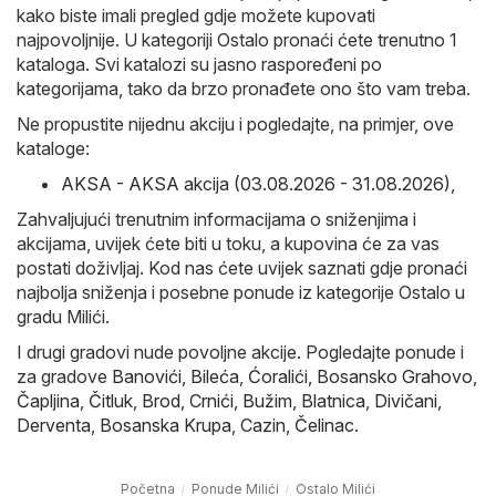
kako biste imali pregled gdje možete kupovati
najpovoljnije. U kategoriji Ostalo pronaći ćete trenutno 1
kataloga. Svi katalozi su jasno raspoređeni po
kategorijama, tako da brzo pronađete ono što vam treba.
Ne propustite nijednu akciju i pogledajte, na primjer, ove
kataloge:
AKSA - AKSA akcija (03.08.2026 - 31.08.2026)
,
Zahvaljujući trenutnim informacijama o sniženjima i
akcijama, uvijek ćete biti u toku, a kupovina će za vas
postati doživljaj. Kod nas ćete uvijek saznati gdje pronaći
najbolja sniženja i posebne ponude iz kategorije Ostalo u
gradu Milići.
I drugi gradovi nude povoljne akcije. Pogledajte ponude i
za gradove
Banovići
,
Bileća
,
Ćoralići
,
Bosansko Grahovo
,
Čapljina
,
Čitluk
,
Brod
,
Crnići
,
Bužim
,
Blatnica
,
Divičani
,
Derventa
,
Bosanska Krupa
,
Cazin
,
Čelinac
.
Početna
Ponude Milići
Ostalo Milići