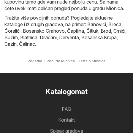
kupovinu tamo gde vam nude najbolju cenu. Sa nama
ćete uvek imati odličan pregled ponuda u gradu Mionica.
Tražite više povoljnih ponuda? Pogledajte aktuelne
kataloge i iz drugih gradova, na primer:
Banovići
,
Bileća
,
Ćoralići
,
Bosansko Grahovo
,
Čapljina
,
Čitluk
,
Brod
,
Crnići
,
Bužim
,
Blatnica
,
Divičani
,
Derventa
,
Bosanska Krupa
,
Cazin
,
Čelinac
.
Početna
Ponude Mionica
Ostalo Mionica
Katalogomat
FAQ
Kontakt
Spisak gradova