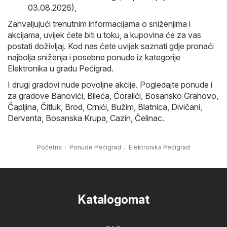
03.08.2026)
,
Zahvaljujući trenutnim informacijama o sniženjima i
akcijama, uvijek ćete biti u toku, a kupovina će za vas
postati doživljaj. Kod nas ćete uvijek saznati gdje pronaći
najbolja sniženja i posebne ponude iz kategorije
Elektronika u gradu Pećigrad.
I drugi gradovi nude povoljne akcije. Pogledajte ponude i
za gradove
Banovići
,
Bileća
,
Ćoralići
,
Bosansko Grahovo
,
Čapljina
,
Čitluk
,
Brod
,
Crnići
,
Bužim
,
Blatnica
,
Divičani
,
Derventa
,
Bosanska Krupa
,
Cazin
,
Čelinac
.
Početna
Ponude Pećigrad
Elektronika Pećigrad
Katalogomat