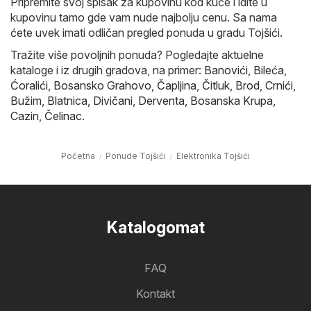
Pripremite svoj spisak za kupovinu kod kuće i idite u
kupovinu tamo gde vam nude najbolju cenu. Sa nama
ćete uvek imati odličan pregled ponuda u gradu Tojšići.
Tražite više povoljnih ponuda? Pogledajte aktuelne
kataloge i iz drugih gradova, na primer:
Banovići
,
Bileća
,
Ćoralići
,
Bosansko Grahovo
,
Čapljina
,
Čitluk
,
Brod
,
Crnići
,
Bužim
,
Blatnica
,
Divičani
,
Derventa
,
Bosanska Krupa
,
Cazin
,
Čelinac
.
Početna
Ponude Tojšići
Elektronika Tojšići
Katalogomat
FAQ
Kontakt