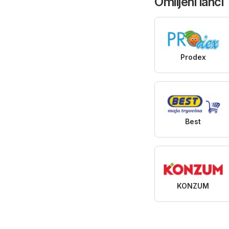
Omiljeni lanci
Prodex
Best
KONZUM