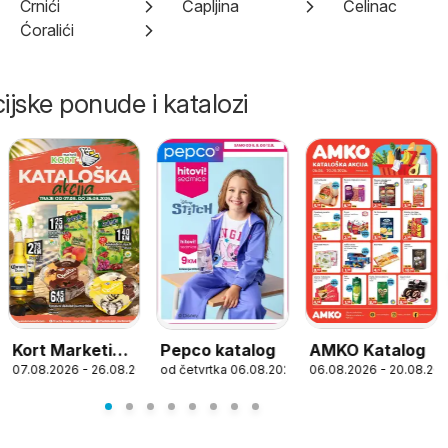
Crnići
Čapljina
Čelinac
Ćoralići
ijske ponude i katalozi
Kort Marketi
AMKO Katalog
Pepco katalog
26
07.08.2026 - 26.08.2026
06.08.2026 - 20.08.20
od četvrtka 06.08.2026
Katalog