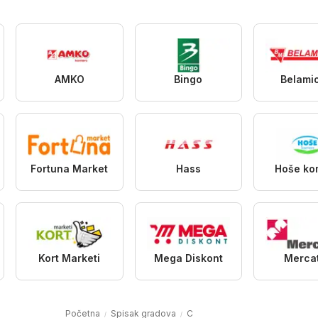
AMKO
Bingo
Belami
Fortuna Market
Hass
Hoše ko
Kort Marketi
Mega Diskont
Merca
Početna
Spisak gradova
C