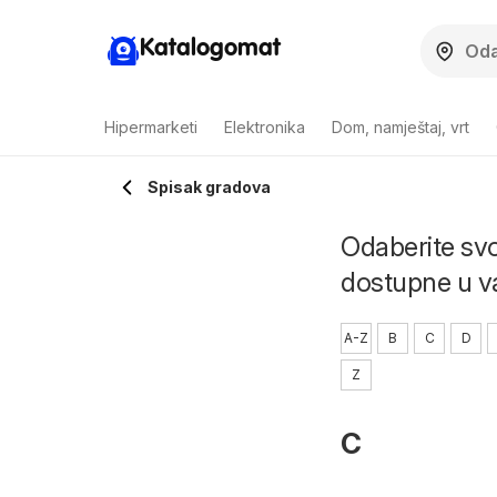
Katalogomat
Hipermarketi
Elektronika
Dom, namještaj, vrt
Spisak gradova
Odaberite svo
dostupne u 
A-Z
B
C
D
Z
C