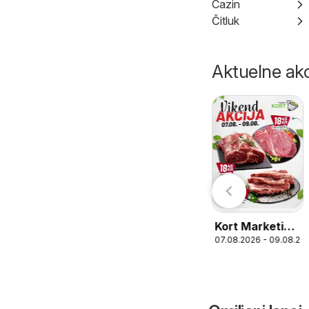
Cazin
Čitluk
Aktuelne akc
Mercator
KONZUM
06.08.2026 - 10.08.2026
06.08.2026 - 10.08.2026
vikend akcija
vikend akcija
26
Kort Marketi
07.08.2026 - 09.08.20
vikend akcija