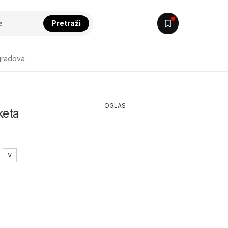
Pretraži
gradova
OGLAS
keta
V