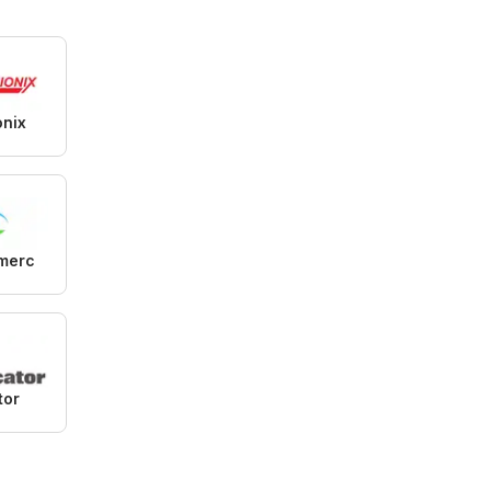
onix
merc
tor