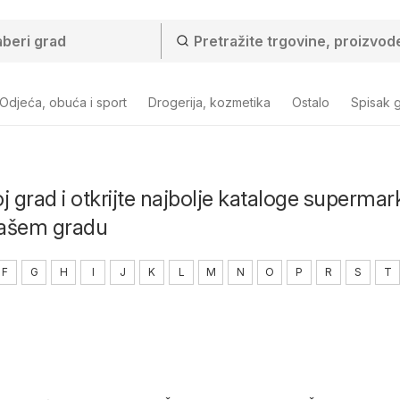
Odjeća, obuća i sport
Drogerija, kozmetika
Ostalo
Spisak 
j grad i otkrijte najbolje kataloge supermar
vašem gradu
F
G
H
I
J
K
L
M
N
O
P
R
S
T