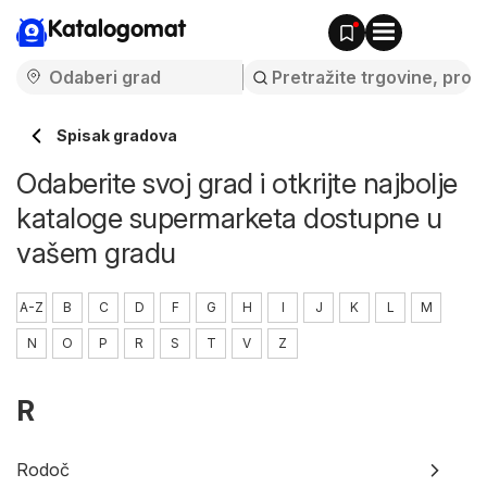
Katalogomat
Spisak gradova
Odaberite svoj grad i otkrijte najbolje
kataloge supermarketa dostupne u
vašem gradu
A-Z
B
C
D
F
G
H
I
J
K
L
M
N
O
P
R
S
T
V
Z
R
Rodoč