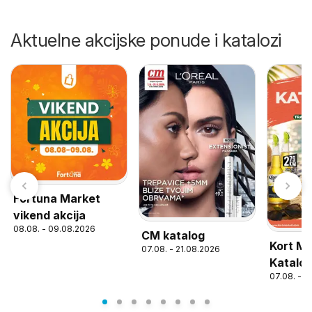
Aktuelne akcijske ponude i katalozi
Fortuna Market
vikend akcija
08.08. - 09.08.2026
CM katalog
Kort Ma
07.08. - 21.08.2026
Katalo
07.08. - 