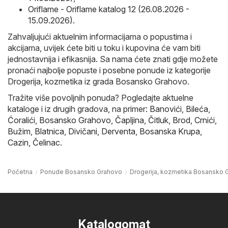
Oriflame - Oriflame katalog 12 (26.08.2026 -
15.09.2026)
.
Zahvaljujući aktuelnim informacijama o popustima i
akcijama, uvijek ćete biti u toku i kupovina će vam biti
jednostavnija i efikasnija. Sa nama ćete znati gdje možete
pronaći najbolje popuste i posebne ponude iz kategorije
Drogerija, kozmetika iz grada Bosansko Grahovo.
Tražite više povoljnih ponuda? Pogledajte aktuelne
kataloge i iz drugih gradova, na primer:
Banovići
,
Bileća
,
Ćoralići
,
Bosansko Grahovo
,
Čapljina
,
Čitluk
,
Brod
,
Crnići
,
Bužim
,
Blatnica
,
Divičani
,
Derventa
,
Bosanska Krupa
,
Cazin
,
Čelinac
.
Početna
Ponude Bosansko Grahovo
Drogerija, kozmetika Bosansko 
Katalogomat