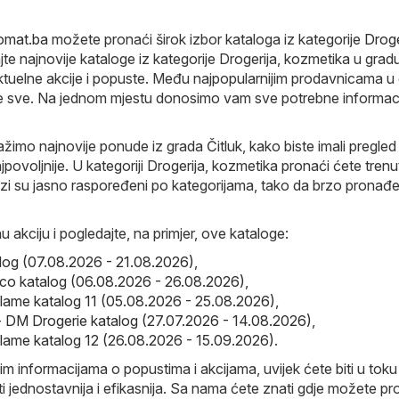
gomat.ba
možete pronaći širok izbor kataloga iz kategorije
Droge
jte najnovije kataloge iz kategorije Drogerija, kozmetika u gradu
ktuelne akcije i popuste. Među najpopularnijim prodavnicama u
nije sve. Na jednom mjestu donosimo vam sve potrebne informac
žimo najnovije ponude iz grada Čitluk, kako biste imali pregled
povoljnije. U kategoriji Drogerija, kozmetika pronaći ćete tren
ozi su jasno raspoređeni po kategorijama, tako da brzo pronađ
u akciju i pogledajte, na primjer, ove kataloge:
log (07.08.2026 - 21.08.2026)
,
co katalog (06.08.2026 - 26.08.2026)
,
iflame katalog 11 (05.08.2026 - 25.08.2026)
,
 DM Drogerie katalog (27.07.2026 - 14.08.2026)
,
iflame katalog 12 (26.08.2026 - 15.09.2026)
.
im informacijama o popustima i akcijama, uvijek ćete biti u toku 
i jednostavnija i efikasnija. Sa nama ćete znati gdje možete pr