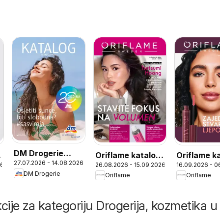
DM Drogerie
Oriflame katalog
Oriflame k
27.07.2026 - 14.08.2026
katalog
26
26.08.2026 - 15.09.2026
16.09.2026 - 0
12
13
DM Drogerie
Oriflame
Oriflame
cije za kategoriju Drogerija, kozmetika u