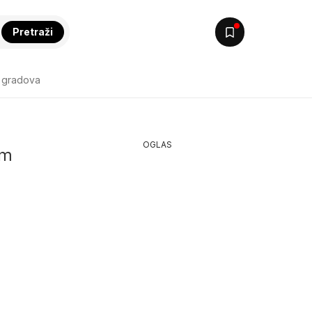
Pretraži
 gradova
OGLAS
im