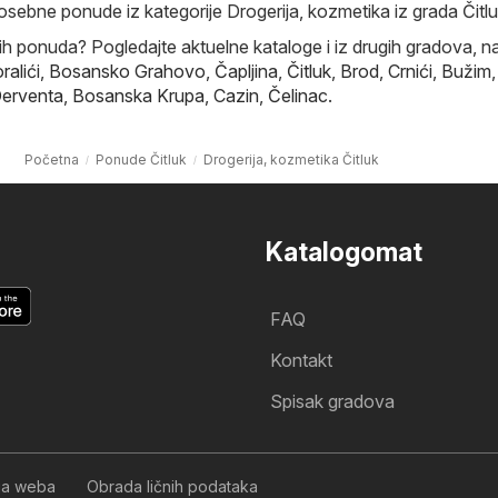
posebne ponude iz kategorije Drogerija, kozmetika iz grada Čitlu
nih ponuda? Pogledajte aktuelne kataloge i iz drugih gradova, na
ralići
,
Bosansko Grahovo
,
Čapljina
,
Čitluk
,
Brod
,
Crnići
,
Bužim
,
erventa
,
Bosanska Krupa
,
Cazin
,
Čelinac
.
Početna
Ponude Čitluk
Drogerija, kozmetika Čitluk
Katalogomat
FAQ
Kontakt
Spisak gradova
nja weba
Obrada ličnih podataka