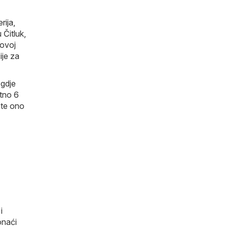
rija,
 Čitluk,
 ovoj
ije za
 gdje
utno 6
ete ono
i
onaći