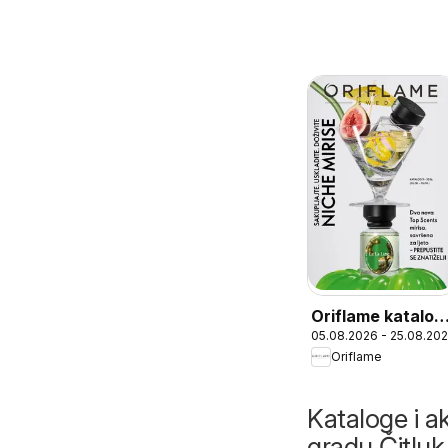
Oriflame katalog
05.08.2026 - 25.08.20
11
Oriflame
Kataloge i ak
gradu Čitluk