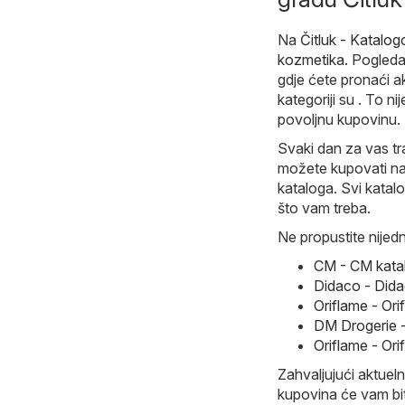
Na
Čitluk - Katalo
kozmetika
. Pogleda
gdje ćete pronaći a
kategoriji su . To 
povoljnu kupovinu.
Svaki dan za vas tra
možete kupovati naj
kataloga. Svi katal
što vam treba.
Ne propustite nijedn
CM - CM kata
Didaco - Dida
Oriflame - Or
DM Drogerie -
Oriflame - Or
Zahvaljujući aktueln
kupovina će vam bit