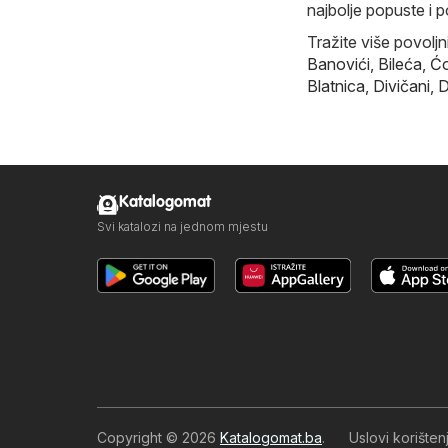
najbolje popuste i 
Tražite više povolj
Banovići
,
Bileća
,
Ćo
Blatnica
,
Divičani
,
D
Katalogomat
Svi katalozi na jednom mjestu
Copyright © 2026
Katalogomat.ba
.
Uslovi korište