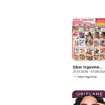
Izbor trgovine
31.07.2026 - 07.08.202
katalog
Izbor trgovine