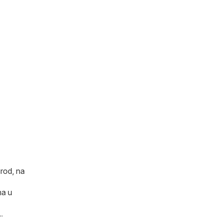
Brod, na
ma u