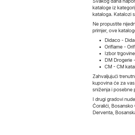
Svakog dana naporn
kataloge iz kategor
kataloga. Katalozi 
Ne propustite nijed
primjer, ove katalog
Didaco - Dida
Oriflame - Or
Izbor trgovin
DM Drogerie -
CM - CM kata
Zahvaljujući trenutn
kupovina će za vas p
sniženja i posebne 
I drugi gradovi nud
Ćoralići
,
Bosansko
Derventa
,
Bosansk