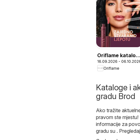
Oriflame katalog
16.09.2026 - 06.10.202
13
Oriflame
Kataloge i ak
gradu Brod
Ako tražite aktuelne
pravom ste mjestu!
informacije za pov
gradu su . Pregleda