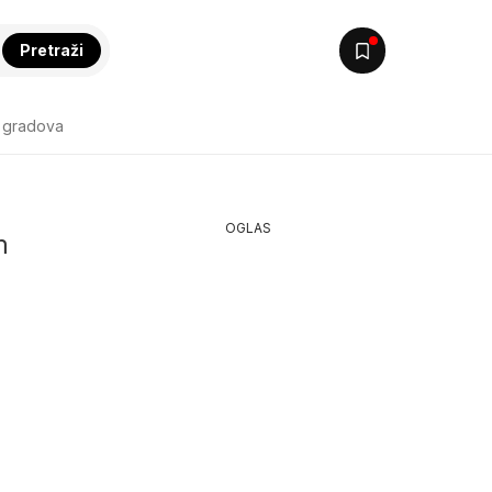
Pretraži
 gradova
OGLAS
m