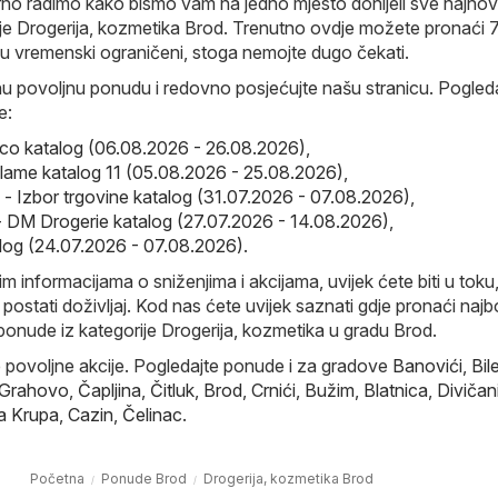
o radimo kako bismo vam na jedno mjesto donijeli sve najnovi
ije Drogerija, kozmetika Brod. Trenutno ovdje možete pronaći 
su vremenski ograničeni, stoga nemojte dugo čekati.
nu povoljnu ponudu i redovno posjećujte našu stranicu. Pogleda
e:
co katalog (06.08.2026 - 26.08.2026)
,
iflame katalog 11 (05.08.2026 - 25.08.2026)
,
e - Izbor trgovine katalog (31.07.2026 - 07.08.2026)
,
 DM Drogerie katalog (27.07.2026 - 14.08.2026)
,
log (24.07.2026 - 07.08.2026)
.
im informacijama o sniženjima i akcijama, uvijek ćete biti u toku
ostati doživljaj. Kod nas ćete uvijek saznati gdje pronaći najbo
ponude iz kategorije Drogerija, kozmetika u gradu Brod.
e povoljne akcije. Pogledajte ponude i za gradove
Banovići
,
Bil
 Grahovo
,
Čapljina
,
Čitluk
,
Brod
,
Crnići
,
Bužim
,
Blatnica
,
Divičan
a Krupa
,
Cazin
,
Čelinac
.
Početna
Ponude Brod
Drogerija, kozmetika Brod