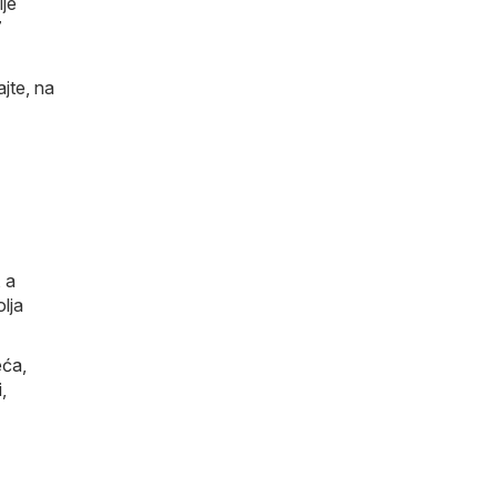
je
7
jte, na
, a
lja
eća
,
i
,