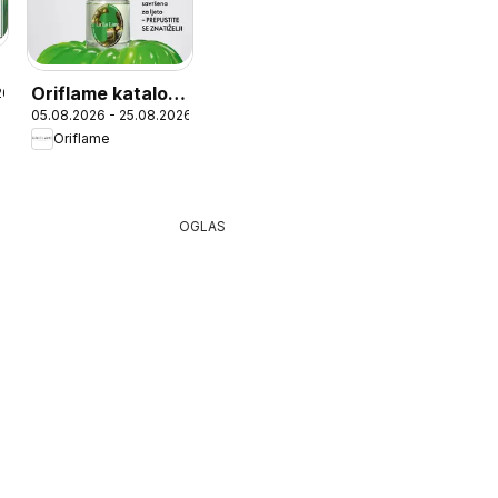
Oriflame katalog
26
05.08.2026 - 25.08.2026
11
Oriflame
OGLAS