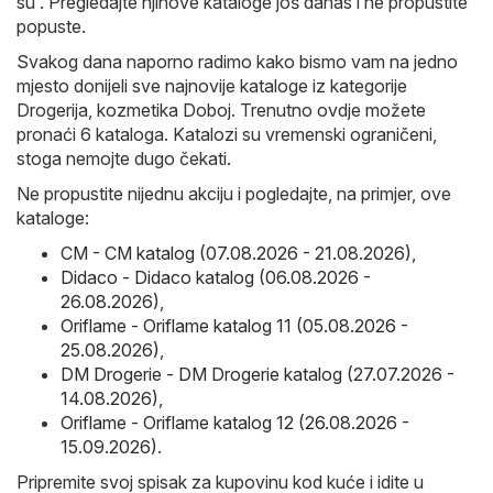
su . Pregledajte njihove kataloge još danas i ne propustite
popuste.
Svakog dana naporno radimo kako bismo vam na jedno
mjesto donijeli sve najnovije kataloge iz kategorije
Drogerija, kozmetika Doboj. Trenutno ovdje možete
pronaći 6 kataloga. Katalozi su vremenski ograničeni,
stoga nemojte dugo čekati.
Ne propustite nijednu akciju i pogledajte, na primjer, ove
kataloge:
CM - CM katalog (07.08.2026 - 21.08.2026)
,
Didaco - Didaco katalog (06.08.2026 -
26.08.2026)
,
Oriflame - Oriflame katalog 11 (05.08.2026 -
25.08.2026)
,
DM Drogerie - DM Drogerie katalog (27.07.2026 -
14.08.2026)
,
Oriflame - Oriflame katalog 12 (26.08.2026 -
15.09.2026)
.
Pripremite svoj spisak za kupovinu kod kuće i idite u