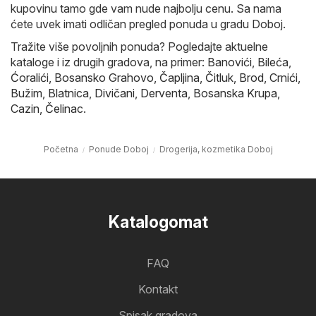
kupovinu tamo gde vam nude najbolju cenu. Sa nama
ćete uvek imati odličan pregled ponuda u gradu Doboj.
Tražite više povoljnih ponuda? Pogledajte aktuelne
kataloge i iz drugih gradova, na primer:
Banovići
,
Bileća
,
Ćoralići
,
Bosansko Grahovo
,
Čapljina
,
Čitluk
,
Brod
,
Crnići
,
Bužim
,
Blatnica
,
Divičani
,
Derventa
,
Bosanska Krupa
,
Cazin
,
Čelinac
.
Početna
Ponude Doboj
Drogerija, kozmetika Doboj
Katalogomat
FAQ
Kontakt
Spisak gradova