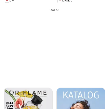
CM
Didaco
OGLAS