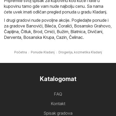
Pripremite svoj spisak za kupovinu kod kuće i idite u
kupovinu tamo gde vam nude najbolju cenu. Sa nama
ćete uvek imati odličan pregled ponuda u gradu Kladanj.
I drugi gradovi nude povoljne akcije. Pogledajte ponude i
za gradove
Banovići
,
Bileća
,
Ćoralići
,
Bosansko Grahovo
,
Čapljina
,
Čitluk
,
Brod
,
Crnići
,
Bužim
,
Blatnica
,
Divičani
,
Derventa
,
Bosanska Krupa
,
Cazin
,
Čelinac
.
Početna
Ponude Kladanj
Drogerija, kozmetika Kladanj
Katalogomat
FAQ
Kontakt
Spisak gradova