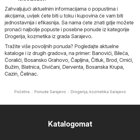
Zahvaljujući aktuelnim informacijama o popustima i
akcijama, uvijek ćete biti u toku i kupovina će vam biti
jednostavnija i efikasnija. Sa nama ćete znati gdje možete
pronaći najbolje popuste i posebne ponude iz kategorije
Drogerija, kozmetika iz grada Sarajevo.
Tražite više povoljnih ponuda? Pogledajte aktuelne
kataloge i iz drugih gradova, na primer:
Banovići
,
Bileća
,
Ćoralići
,
Bosansko Grahovo
,
Čapljina
,
Čitluk
,
Brod
,
Crnići
,
Bužim
,
Blatnica
,
Divičani
,
Derventa
,
Bosanska Krupa
,
Cazin
,
Čelinac
.
Početna
Ponude Sarajevo
Drogerija, kozmetika Sarajevo
Katalogomat