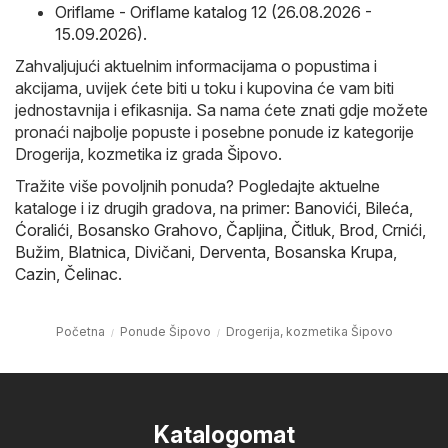
Oriflame - Oriflame katalog 12 (26.08.2026 -
15.09.2026)
.
Zahvaljujući aktuelnim informacijama o popustima i
akcijama, uvijek ćete biti u toku i kupovina će vam biti
jednostavnija i efikasnija. Sa nama ćete znati gdje možete
pronaći najbolje popuste i posebne ponude iz kategorije
Drogerija, kozmetika iz grada Šipovo.
Tražite više povoljnih ponuda? Pogledajte aktuelne
kataloge i iz drugih gradova, na primer:
Banovići
,
Bileća
,
Ćoralići
,
Bosansko Grahovo
,
Čapljina
,
Čitluk
,
Brod
,
Crnići
,
Bužim
,
Blatnica
,
Divičani
,
Derventa
,
Bosanska Krupa
,
Cazin
,
Čelinac
.
Početna
Ponude Šipovo
Drogerija, kozmetika Šipovo
Katalogomat