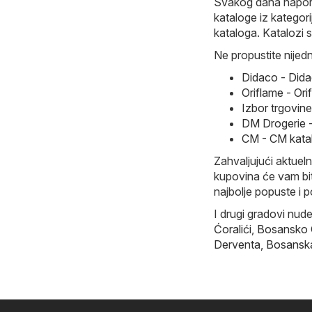
Svakog dana naporn
kataloge iz kategor
kataloga. Katalozi 
Ne propustite nijedn
Didaco - Dida
Oriflame - Or
Izbor trgovin
DM Drogerie -
CM - CM kata
Zahvaljujući aktueln
kupovina će vam bit
najbolje popuste i 
I drugi gradovi nud
Ćoralići
,
Bosansko
Derventa
,
Bosansk