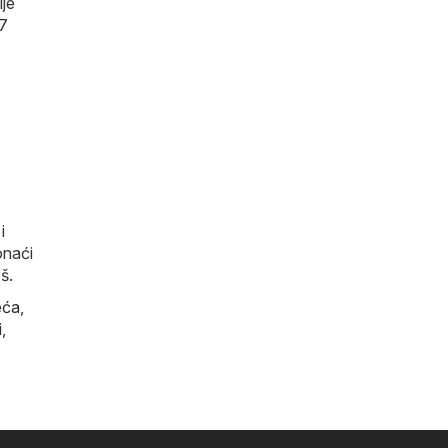
je
 7
i
onaći
š.
eća
,
i
,