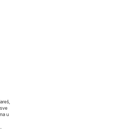
areš,
 sve
ama u