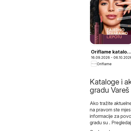
Oriflame katalog
16.09.2026 - 06.10.202
13
Oriflame
Kataloge i ak
gradu Vareš
Ako tražite aktuelne
na pravom ste mjes
informacije za pov
gradu su . Pregleda