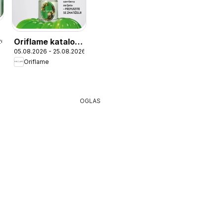
Oriflame katalog
26
05.08.2026 - 25.08.2026
11
Oriflame
OGLAS