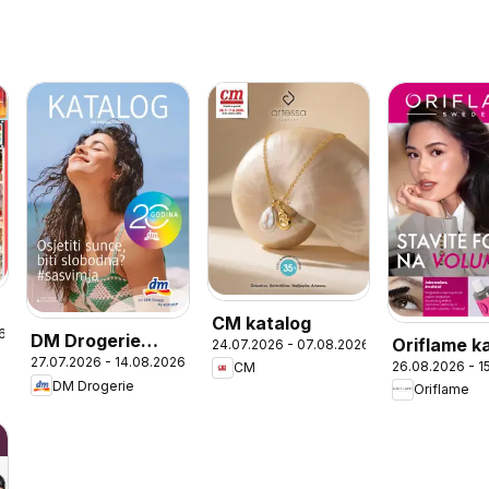
CM katalog
6
DM Drogerie
Oriflame k
24.07.2026 - 07.08.2026
27.07.2026 - 14.08.2026
katalog
26.08.2026 - 1
CM
12
DM Drogerie
Oriflame