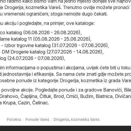
o radimo kako bismo vam na jedno mjesto donijeli sve najnovi
ije Drogerija, kozmetika Vareš. Trenutno ovdje možete pronaći
su vremenski ograničeni, stoga nemojte dugo čekati.
u akciju i pogledajte, na primjer, ove kataloge:
co katalog (06.08.2026 - 26.08.2026)
,
iflame katalog 11 (05.08.2026 - 25.08.2026)
,
e - Izbor trgovine katalog (31.07.2026 - 07.08.2026)
,
 DM Drogerie katalog (27.07.2026 - 14.08.2026)
,
log (24.07.2026 - 07.08.2026)
,
im informacijama o popustima i akcijama, uvijek ćete biti u toku 
i jednostavnija i efikasnija. Sa nama ćete znati gdje možete pr
posebne ponude iz kategorije Drogerija, kozmetika iz grada Vare
e povoljne akcije. Pogledajte ponude i za gradove
Banovići
,
Bil
 Grahovo
,
Čapljina
,
Čitluk
,
Brod
,
Crnići
,
Bužim
,
Blatnica
,
Divičan
a Krupa
,
Cazin
,
Čelinac
.
Početna
Ponude Vareš
Drogerija, kozmetika Vareš