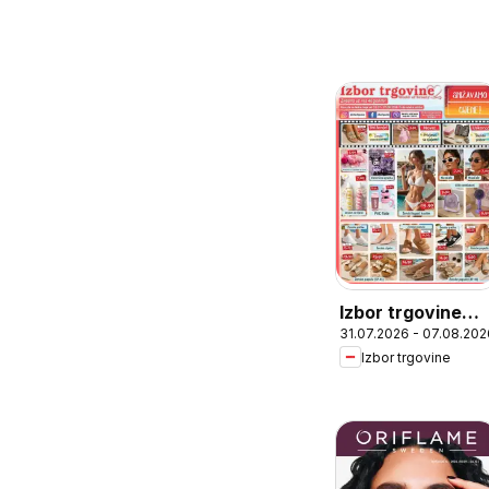
Izbor trgovine
31.07.2026 - 07.08.202
katalog
Izbor trgovine