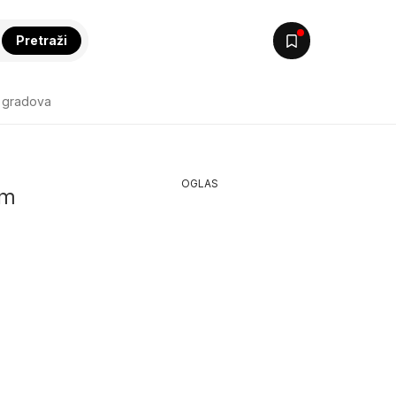
Pretraži
 gradova
OGLAS
im