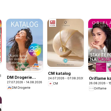
CM katalog
6
DM Drogerie
Oriflame k
24.07.2026 - 07.08.2026
27.07.2026 - 14.08.2026
katalog
26.08.2026 - 1
CM
12
DM Drogerie
Oriflame