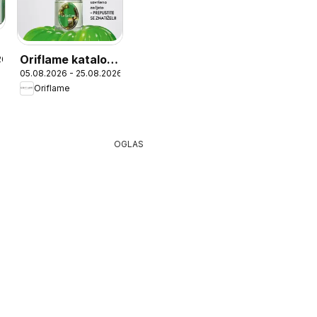
Oriflame katalog
26
05.08.2026 - 25.08.2026
11
Oriflame
OGLAS