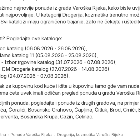
ažimo najnovije ponude iz grada Varoška Rijeka, kako biste uvij
i najpovoljnije. U kategoriji Drogerija, kozmetika trenutno mo
Svi katalozi imaju ograničeno trajanje, zato ne čekajte i uštedit
i? Pogledajte ove kataloge:
co katalog (06.08.2026 - 26.08.2026)
,
iflame katalog 11 (05.08.2026 - 25.08.2026)
,
e - Izbor trgovine katalog (31.07.2026 - 07.08.2026)
,
 DM Drogerie katalog (27.07.2026 - 14.08.2026)
,
log (24.07.2026 - 07.08.2026)
.
sak za kupovinu kod kuće i idite u kupovinu tamo gde vam nude
ama ćete uvek imati odličan pregled ponuda u gradu Varoška Ri
ljnih ponuda, pogledajte i ponude iz drugih gradova, na primjer 
eća
,
Ćoralići
,
Bosansko Grahovo
,
Čapljina
,
Čitluk
,
Brod
,
Crnići
,
erventa
,
Bosanska Krupa
,
Cazin
,
Čelinac
.
tna
Ponude Varoška Rijeka
Drogerija, kozmetika Varoška Rijeka