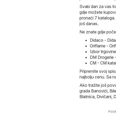
Svaki dan za vas tr
gdje možete kupovat
pronaći 7 kataloga. 
još danas.
Ne znate gdje počet
Didaco - Dida
Oriflame - Or
Izbor trgovin
DM Drogerie -
CM - CM kata
Pripremite svoj spi
najbolju cenu. Sa n
Ako tražite još povo
grada
Banovići
,
Bil
Blatnica
,
Divičani
,
D
Poče