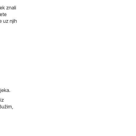
ek znali
žete
e uz njih
jeka.
iz
Bužim
,