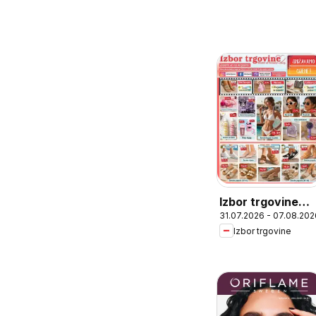
Izbor trgovine
31.07.2026 - 07.08.202
katalog
Izbor trgovine