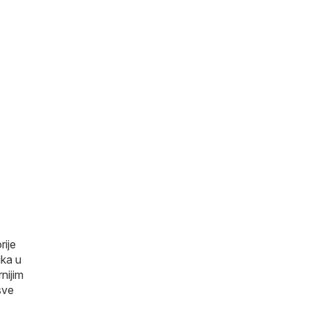
rije
ika u
nijim
sve