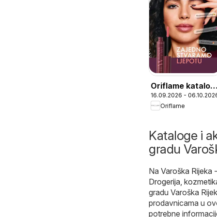
Oriflame katalog
16.09.2026 - 06.10.202
13
Oriflame
Kataloge i ak
gradu Varošk
Na
Varoška Rijeka 
Drogerija, kozmetik
gradu Varoška Rijek
prodavnicama u ovo
potrebne informacij