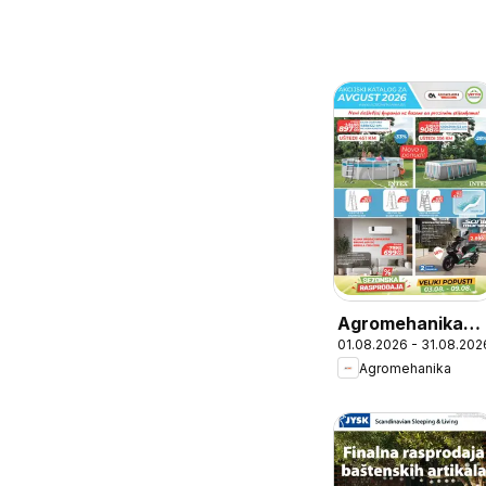
Agromehanika
01.08.2026 - 31.08.202
katalog
Agromehanika