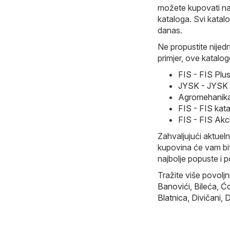
možete kupovati naj
kataloga. Svi katalo
danas.
Ne propustite nijed
primjer, ove katalog
FIS - FIS Plu
JYSK - JYSK U
Agromehanika
FIS - FIS kat
FIS - FIS Akc
Zahvaljujući aktueln
kupovina će vam bit
najbolje popuste i 
Tražite više povolj
Banovići
,
Bileća
,
Ćo
Blatnica
,
Divičani
,
D