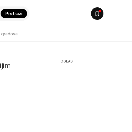
Pretraži
k gradova
OGLAS
ijim