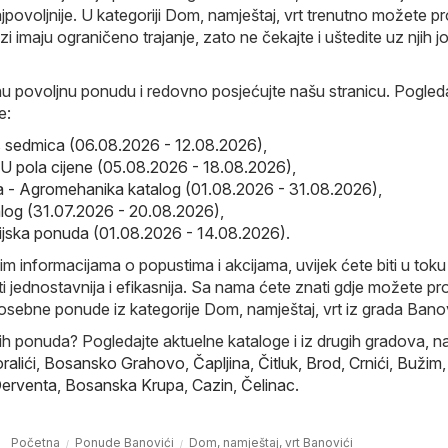
povoljnije. U kategoriji Dom, namještaj, vrt trenutno možete p
zi imaju ograničeno trajanje, zato ne čekajte i uštedite uz njih j
nu povoljnu ponudu i redovno posjećujte našu stranicu. Pogleda
e:
s sedmica (06.08.2026 - 12.08.2026)
,
 pola cijene (05.08.2026 - 18.08.2026)
,
 - Agromehanika katalog (01.08.2026 - 31.08.2026)
,
alog (31.07.2026 - 20.08.2026)
,
ijska ponuda (01.08.2026 - 14.08.2026)
.
im informacijama o popustima i akcijama, uvijek ćete biti u toku 
i jednostavnija i efikasnija. Sa nama ćete znati gdje možete pr
posebne ponude iz kategorije Dom, namještaj, vrt iz grada Banov
nih ponuda? Pogledajte aktuelne kataloge i iz drugih gradova, na
ralići
,
Bosansko Grahovo
,
Čapljina
,
Čitluk
,
Brod
,
Crnići
,
Bužim
,
erventa
,
Bosanska Krupa
,
Cazin
,
Čelinac
.
Početna
Ponude Banovići
Dom, namještaj, vrt Banovići