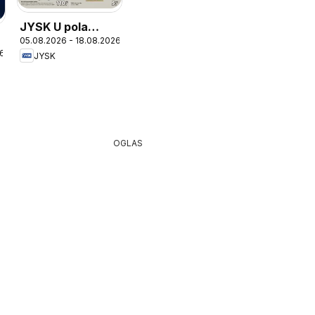
JYSK U pola
05.08.2026 - 18.08.2026
cijene
26
JYSK
OGLAS