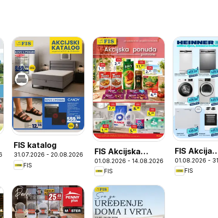
FIS katalog
FIS Akcija
FIS Akcijska
6
31.07.2026 - 20.08.2026
01.08.2026 - 3
01.08.2026 - 14.08.2026
Heinner
ponuda
FIS
FIS
FIS