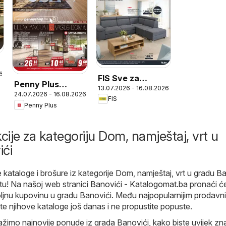
6
FIS Sve za
Penny Plus
13.07.2026 - 16.08.2026
uređenje doma i
24.07.2026 - 16.08.2026
katalog
FIS
vrta
Penny Plus
cije za kategoriju Dom, namještaj, vrt u
ići
 kataloge i brošure iz kategorije Dom, namještaj, vrt u gradu Ba
tu! Na našoj web stranici
Banovići - Katalogomat.ba
pronaći ć
oljnu kupovinu u gradu Banovići. Među najpopularnijim prodav
jte njihove kataloge još danas i ne propustite popuste.
ažimo najnovije ponude iz grada Banovići, kako biste uvijek zna