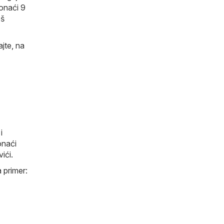
ronaći 9
oš
jte, na
i
onaći
ići.
 primer: