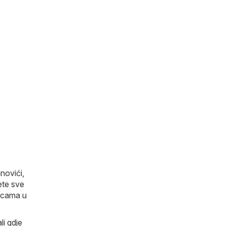
novići,
ete sve
nicama u
li gdje