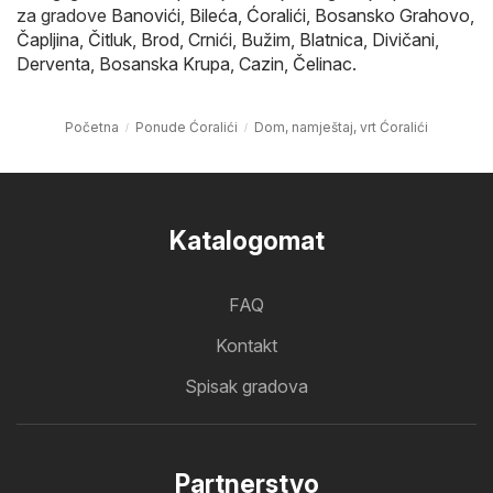
za gradove
Banovići
,
Bileća
,
Ćoralići
,
Bosansko Grahovo
,
Čapljina
,
Čitluk
,
Brod
,
Crnići
,
Bužim
,
Blatnica
,
Divičani
,
Derventa
,
Bosanska Krupa
,
Cazin
,
Čelinac
.
Početna
Ponude Ćoralići
Dom, namještaj, vrt Ćoralići
Katalogomat
FAQ
Kontakt
Spisak gradova
Partnerstvo