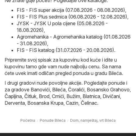
Ne znate gdje početi? Pogledajte ove kataloge:
FIS - FIS super akcija (07.08.2026 - 08.08.2026)
,
FIS - FIS Plus sedmica (06.08.2026 - 12.08.2026)
,
JYSK - JYSK U pola cijene (05.08.2026 -
18.08.2026)
,
Agromehanika - Agromehanika katalog (01.08.2026
- 31.08.2026)
,
FIS - FIS katalog (31.07.2026 - 20.08.2026)
.
Pripremite svoj spisak za kupovinu kod kuće i idite u
kupovinu tamo gde vam nude najbolju cenu. Sa nama
ćete uvek imati odličan pregled ponuda u gradu Bileća.
I drugi gradovi nude povoljne akcije. Pogledajte ponude i
za gradove
Banovići
,
Bileća
,
Ćoralići
,
Bosansko Grahovo
,
Čapljina
,
Čitluk
,
Brod
,
Crnići
,
Bužim
,
Blatnica
,
Divičani
,
Derventa
,
Bosanska Krupa
,
Cazin
,
Čelinac
.
Početna
Ponude Bileća
Dom, namještaj, vrt Bileća