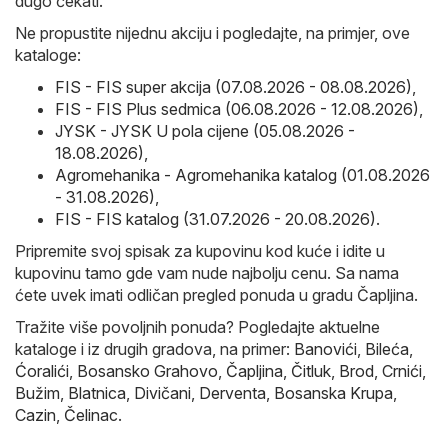
dugo čekati.
Ne propustite nijednu akciju i pogledajte, na primjer, ove
kataloge:
FIS - FIS super akcija (07.08.2026 - 08.08.2026)
,
FIS - FIS Plus sedmica (06.08.2026 - 12.08.2026)
,
JYSK - JYSK U pola cijene (05.08.2026 -
18.08.2026)
,
Agromehanika - Agromehanika katalog (01.08.2026
- 31.08.2026)
,
FIS - FIS katalog (31.07.2026 - 20.08.2026)
.
Pripremite svoj spisak za kupovinu kod kuće i idite u
kupovinu tamo gde vam nude najbolju cenu. Sa nama
ćete uvek imati odličan pregled ponuda u gradu Čapljina.
Tražite više povoljnih ponuda? Pogledajte aktuelne
kataloge i iz drugih gradova, na primer:
Banovići
,
Bileća
,
Ćoralići
,
Bosansko Grahovo
,
Čapljina
,
Čitluk
,
Brod
,
Crnići
,
Bužim
,
Blatnica
,
Divičani
,
Derventa
,
Bosanska Krupa
,
Cazin
,
Čelinac
.