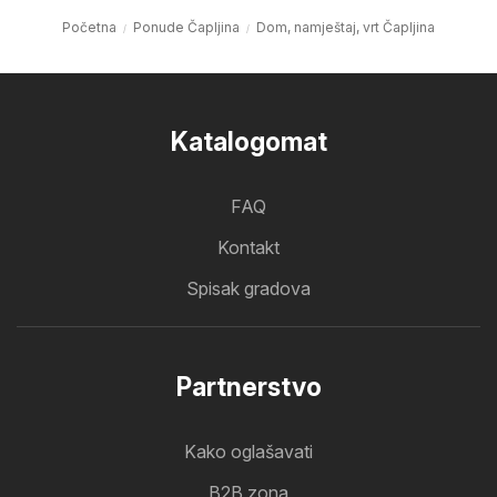
Početna
Ponude Čapljina
Dom, namještaj, vrt Čapljina
Katalogomat
FAQ
Kontakt
Spisak gradova
Partnerstvo
Kako oglašavati
B2B zona