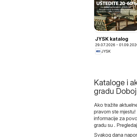
JYSK katalog
29.07.2026 - 01.09.202
JYSK
Kataloge i ak
gradu Doboj
Ako tražite aktuelne
pravom ste mjestu!
informacije za pov
gradu su . Pregleda
Svakog dana naporn