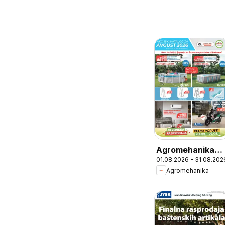
Agromehanika
01.08.2026 - 31.08.202
katalog
Agromehanika