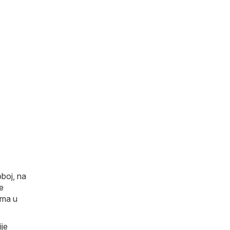
oboj, na
e
ama u
je