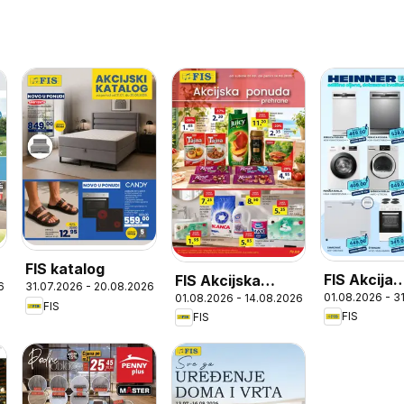
FIS katalog
FIS Akcija
FIS Akcijska
6
31.07.2026 - 20.08.2026
01.08.2026 - 3
01.08.2026 - 14.08.2026
Heinner
ponuda
FIS
FIS
FIS