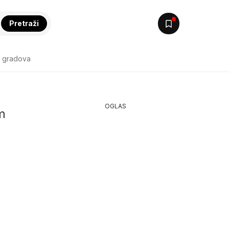
Pretraži
k gradova
OGLAS
im