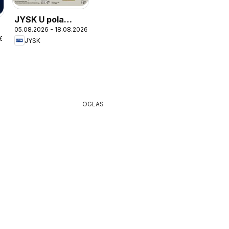
JYSK U pola
05.08.2026 - 18.08.2026
cijene
26
JYSK
OGLAS