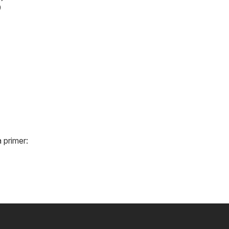
9
 primer: