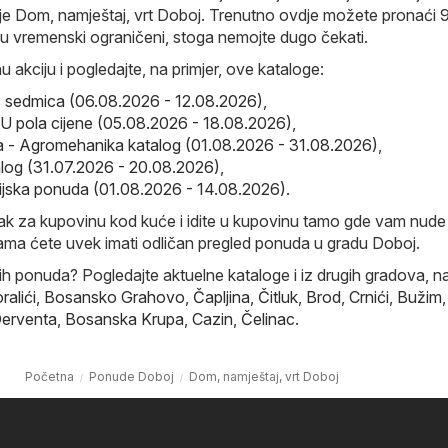
ije Dom, namještaj, vrt Doboj. Trenutno ovdje možete pronaći 
su vremenski ograničeni, stoga nemojte dugo čekati.
u akciju i pogledajte, na primjer, ove kataloge:
s sedmica (06.08.2026 - 12.08.2026)
,
 pola cijene (05.08.2026 - 18.08.2026)
,
 - Agromehanika katalog (01.08.2026 - 31.08.2026)
,
alog (31.07.2026 - 20.08.2026)
,
ijska ponuda (01.08.2026 - 14.08.2026)
.
sak za kupovinu kod kuće i idite u kupovinu tamo gde vam nude
ama ćete uvek imati odličan pregled ponuda u gradu Doboj.
nih ponuda? Pogledajte aktuelne kataloge i iz drugih gradova, na
ralići
,
Bosansko Grahovo
,
Čapljina
,
Čitluk
,
Brod
,
Crnići
,
Bužim
,
erventa
,
Bosanska Krupa
,
Cazin
,
Čelinac
.
Početna
Ponude Doboj
Dom, namještaj, vrt Doboj