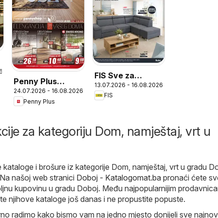
6
FIS Sve za
Penny Plus
13.07.2026 - 16.08.2026
uređenje doma i
24.07.2026 - 16.08.2026
katalog
FIS
vrta
Penny Plus
cije za kategoriju Dom, namještaj, vrt u
 kataloge i brošure iz kategorije Dom, namještaj, vrt u gradu D
 Na našoj web stranici
Doboj - Katalogomat.ba
pronaći ćete sv
oljnu kupovinu u gradu Doboj. Među najpopularnijim prodavnic
jte njihove kataloge još danas i ne propustite popuste.
o radimo kako bismo vam na jedno mjesto donijeli sve najnovi