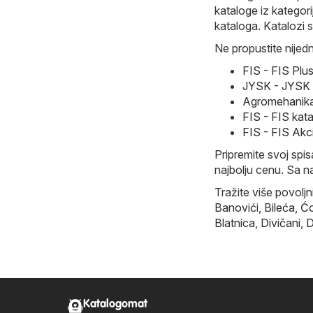
kataloge iz kategor
kataloga. Katalozi 
Ne propustite nijedn
FIS - FIS Plu
JYSK - JYSK U
Agromehanika
FIS - FIS kat
FIS - FIS Akc
Pripremite svoj spi
najbolju cenu. Sa n
Tražite više povolj
Banovići
,
Bileća
,
Ćo
Blatnica
,
Divičani
,
D
Katalogomat