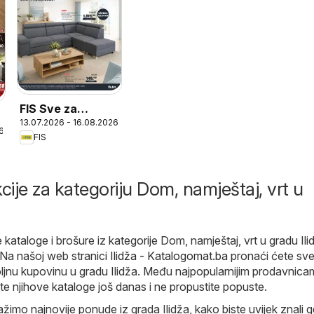
FIS Sve za
13.07.2026 - 16.08.2026
uređenje doma i
6
FIS
vrta
cije za kategoriju Dom, namještaj, vrt u
 kataloge i brošure iz kategorije Dom, namještaj, vrt u gradu Ili
 Na našoj web stranici
Ilidža - Katalogomat.ba
pronaći ćete sv
ljnu kupovinu u gradu Ilidža. Među najpopularnijim prodavnica
jte njihove kataloge još danas i ne propustite popuste.
žimo najnovije ponude iz grada Ilidža, kako biste uvijek znali g