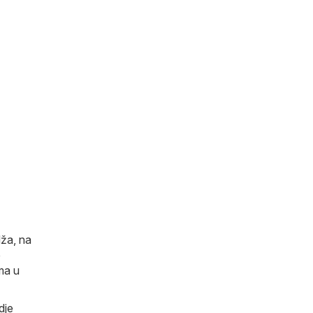
dža, na
e
ma u
dje