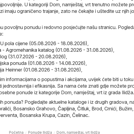
povoljnije. U kategoriji Dom, namještaj, vrt trenutno možete p
zi imaju ograničeno trajanje, zato ne čekajte i uštedite uz njih j
nu povoljnu ponudu i redovno posjećujte našu stranicu. Pogleda
e:
 pola cijene (05.08.2026 - 18.08.2026)
,
 - Agromehanika katalog (01.08.2026 - 31.08.2026)
,
alog (31.07.2026 - 20.08.2026)
,
ijska ponuda (01.08.2026 - 14.08.2026)
,
ija Heinner (01.08.2026 - 31.08.2026)
,
im informacijama o popustima i akcijama, uvijek ćete biti u toku 
i jednostavnija i efikasnija. Sa nama ćete znati gdje možete pr
osebne ponude iz kategorije Dom, namještaj, vrt iz grada Ilidža
nih ponuda? Pogledajte aktuelne kataloge i iz drugih gradova, na
ralići
,
Bosansko Grahovo
,
Čapljina
,
Čitluk
,
Brod
,
Crnići
,
Bužim
,
erventa
,
Bosanska Krupa
,
Cazin
,
Čelinac
.
Početna
Ponude Ilidža
Dom, namještaj, vrt Ilidža