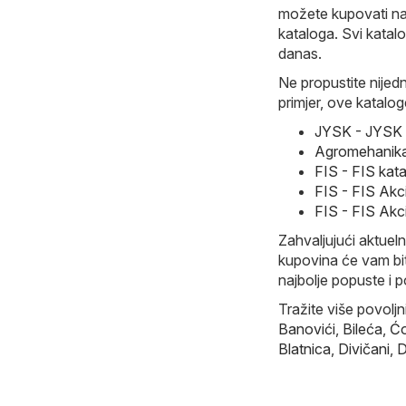
možete kupovati naj
kataloga. Svi katalo
danas.
Ne propustite nijed
primjer, ove katalog
JYSK - JYSK U
Agromehanika
FIS - FIS kat
FIS - FIS Akc
FIS - FIS Akc
Zahvaljujući aktueln
kupovina će vam bit
najbolje popuste i p
Tražite više povolj
Banovići
,
Bileća
,
Ćo
Blatnica
,
Divičani
,
D