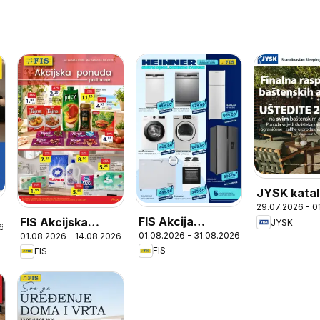
JYSK kata
29.07.2026 - 0
FIS Akcija
FIS Akcijska
JYSK
6
01.08.2026 - 31.08.2026
01.08.2026 - 14.08.2026
Heinner
ponuda
FIS
FIS