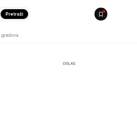
Pretraži
k gradova
OGLAS
m