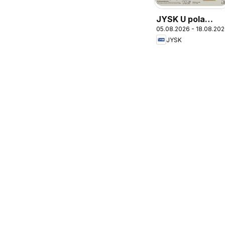
JYSK U pola
05.08.2026 - 18.08.20
cijene
JYSK