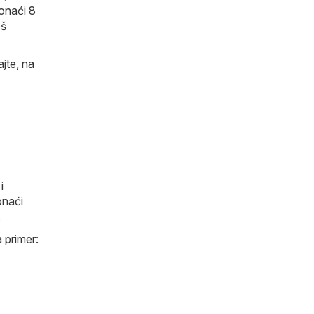
ronaći 8
oš
jte, na
i
onaći
.
 primer: