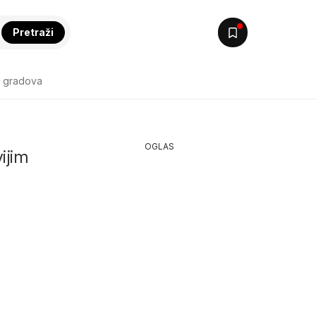
Pretraži
k gradova
OGLAS
ijim