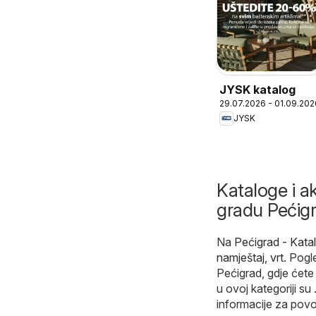
JYSK katalog
29.07.2026 - 01.09.202
JYSK
Kataloge i ak
gradu Pećig
Na
Pećigrad - Kat
namještaj, vrt
. Pogl
Pećigrad, gdje ćete
u ovoj kategoriji s
informacije za povo