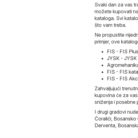
Svaki dan za vas tr
možete kupovati naj
kataloga. Svi katal
što vam treba.
Ne propustite nijed
primjer, ove katalog
FIS - FIS Plu
JYSK - JYSK U
Agromehanika
FIS - FIS kat
FIS - FIS Akc
Zahvaljujući trenutn
kupovina će za vas p
sniženja i posebne 
I drugi gradovi nud
Ćoralići
,
Bosansko
Derventa
,
Bosansk