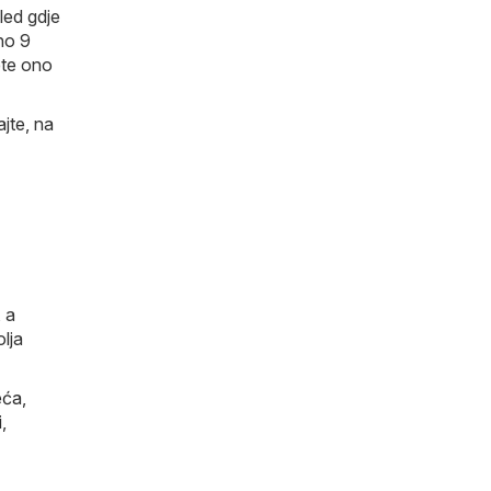
led gdje
no 9
ete ono
jte, na
, a
lja
eća
,
i
,