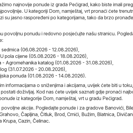
ažimo najnovije ponude iz grada Pećigrad, kako biste imali preg
povoljnije. U kategoriji Dom, namještaj, vrt pronaći ćete trenut
ozi su jasno raspoređeni po kategorijama, tako da brzo pronađ
nu povoljnu ponudu i redovno posjećujte našu stranicu. Pogleda
e:
s sedmica (06.08.2026 - 12.08.2026)
,
 pola cijene (05.08.2026 - 18.08.2026)
,
 - Agromehanika katalog (01.08.2026 - 31.08.2026)
,
alog (31.07.2026 - 20.08.2026)
,
ijska ponuda (01.08.2026 - 14.08.2026)
.
im informacijama o sniženjima i akcijama, uvijek ćete biti u toku
ostati doživljaj. Kod nas ćete uvijek saznati gdje pronaći najbo
ponude iz kategorije Dom, namještaj, vrt u gradu Pećigrad.
e povoljne akcije. Pogledajte ponude i za gradove
Banovići
,
Bil
 Grahovo
,
Čapljina
,
Čitluk
,
Brod
,
Crnići
,
Bužim
,
Blatnica
,
Divičan
a Krupa
,
Cazin
,
Čelinac
.