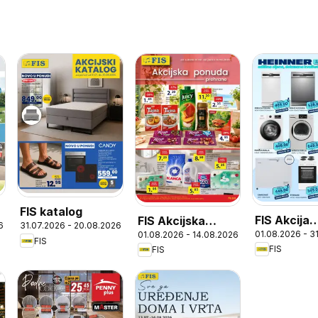
FIS katalog
FIS Akcija
FIS Akcijska
6
31.07.2026 - 20.08.2026
01.08.2026 - 3
01.08.2026 - 14.08.2026
Heinner
ponuda
FIS
FIS
FIS