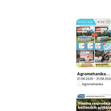
Agromehanika
01.08.2026 - 31.08.202
katalog
Agromehanika