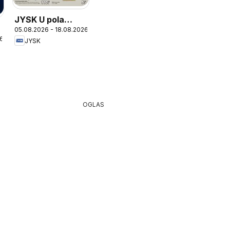
JYSK U pola
05.08.2026 - 18.08.2026
cijene
26
JYSK
OGLAS