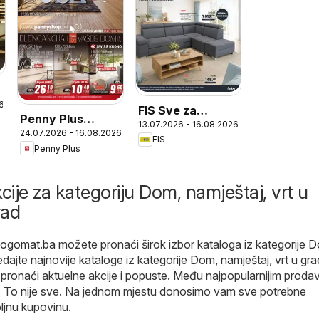
6
FIS Sve za
Penny Plus
13.07.2026 - 16.08.2026
uređenje doma i
24.07.2026 - 16.08.2026
katalog
FIS
vrta
Penny Plus
cije za kategoriju Dom, namještaj, vrt u
rad
alogomat.ba
možete pronaći širok izbor kataloga iz kategorije
D
edajte najnovije kataloge iz kategorije Dom, namještaj, vrt u gr
 pronaći aktuelne akcije i popuste. Među najpopularnijim prod
u . To nije sve. Na jednom mjestu donosimo vam sve potrebne
ljnu kupovinu.