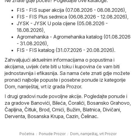
Ne znate gdje početi? Pogledajte ove kataloge:
FIS - FIS super akcija (07.08.2026 - 08.08.2026)
,
FIS - FIS Plus sedmica (06.08.2026 - 12.08.2026)
,
JYSK - JYSK U pola cijene (05.08.2026 -
18.08.2026)
,
Agromehanika - Agromehanika katalog (01.08.2026
- 31.08.2026)
,
FIS - FIS katalog (31.07.2026 - 20.08.2026)
.
Zahvaljujući aktuelnim informacijama o popustima i
akcijama, uvijek ćete biti u toku i kupovina će vam biti
jednostavnija i efikasnija. Sa nama ćete znati gdje možete
pronaći najbolje popuste i posebne ponude iz kategorije
Dom, namještaj, vrt iz grada Prozor.
I drugi gradovi nude povoljne akcije. Pogledajte ponude i
za gradove
Banovići
,
Bileća
,
Ćoralići
,
Bosansko Grahovo
,
Čapljina
,
Čitluk
,
Brod
,
Crnići
,
Bužim
,
Blatnica
,
Divičani
,
Derventa
,
Bosanska Krupa
,
Cazin
,
Čelinac
.
Početna
Ponude Prozor
Dom, namještaj, vrt Prozor