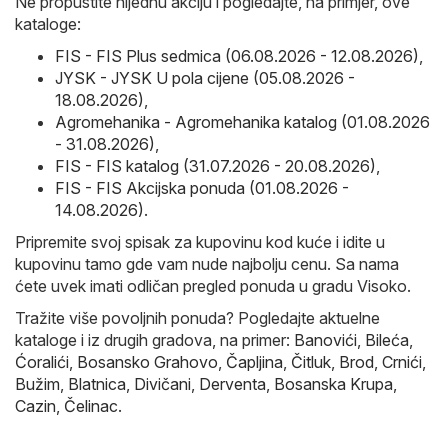
Ne propustite nijednu akciju i pogledajte, na primjer, ove
kataloge:
FIS - FIS Plus sedmica (06.08.2026 - 12.08.2026)
,
JYSK - JYSK U pola cijene (05.08.2026 -
18.08.2026)
,
Agromehanika - Agromehanika katalog (01.08.2026
- 31.08.2026)
,
FIS - FIS katalog (31.07.2026 - 20.08.2026)
,
FIS - FIS Akcijska ponuda (01.08.2026 -
14.08.2026)
.
Pripremite svoj spisak za kupovinu kod kuće i idite u
kupovinu tamo gde vam nude najbolju cenu. Sa nama
ćete uvek imati odličan pregled ponuda u gradu Visoko.
Tražite više povoljnih ponuda? Pogledajte aktuelne
kataloge i iz drugih gradova, na primer:
Banovići
,
Bileća
,
Ćoralići
,
Bosansko Grahovo
,
Čapljina
,
Čitluk
,
Brod
,
Crnići
,
Bužim
,
Blatnica
,
Divičani
,
Derventa
,
Bosanska Krupa
,
Cazin
,
Čelinac
.