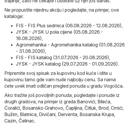
trajanje, zato ne čekajte i uštedite uz njih još danas.
Ne propustite nijednu akciju i pogledajte, na primjer, ove
kataloge:
FIS - FIS Plus sedmica (06.08.2026 - 12.08.2026)
,
JYSK - JYSK U pola cijene (05.08.2026 -
18.08.2026)
,
Agromehanika - Agromehanika katalog (01.08.2026
- 31.08.2026)
,
FIS - FIS katalog (31.07.2026 - 20.08.2026)
,
JYSK - JYSK katalog (29.07.2026 - 01.09.2026)
.
Pripremite svoj spisak za kupovinu kod kuće i idite u
kupovinu tamo gde vam nude najbolju cenu. Sa nama
ćete uvek imati odličan pregled ponuda u gradu Vogošća.
Ako tražite još povoljnih ponuda, pogledajte i ponude iz
drugih gradova, na primjer iz grada
Banovići
,
Bileća
,
Ćoralići
,
Bosansko Grahovo
,
Čapljina
,
Čitluk
,
Brod
,
Crnići
,
Bužim
,
Blatnica
,
Divičani
,
Derventa
,
Bosanska Krupa
,
Cazin
,
Čelinac
.