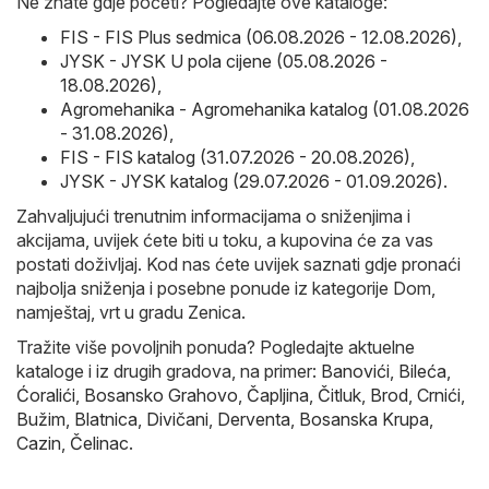
Ne znate gdje početi? Pogledajte ove kataloge:
FIS - FIS Plus sedmica (06.08.2026 - 12.08.2026)
,
JYSK - JYSK U pola cijene (05.08.2026 -
18.08.2026)
,
Agromehanika - Agromehanika katalog (01.08.2026
- 31.08.2026)
,
FIS - FIS katalog (31.07.2026 - 20.08.2026)
,
JYSK - JYSK katalog (29.07.2026 - 01.09.2026)
.
Zahvaljujući trenutnim informacijama o sniženjima i
akcijama, uvijek ćete biti u toku, a kupovina će za vas
postati doživljaj. Kod nas ćete uvijek saznati gdje pronaći
najbolja sniženja i posebne ponude iz kategorije Dom,
namještaj, vrt u gradu Zenica.
Tražite više povoljnih ponuda? Pogledajte aktuelne
kataloge i iz drugih gradova, na primer:
Banovići
,
Bileća
,
Ćoralići
,
Bosansko Grahovo
,
Čapljina
,
Čitluk
,
Brod
,
Crnići
,
Bužim
,
Blatnica
,
Divičani
,
Derventa
,
Bosanska Krupa
,
Cazin
,
Čelinac
.